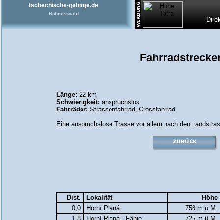
tschechische-gebirge.de
Böhmerwald
Dire
Fahrradstrecke
Länge:
22 km
Schwierigkeit:
anspruchslos
Fahrräder:
Strassenfahrrad
,
Crossfahrrad
Eine anspruchslose Trasse vor allem nach den Landstrass
Dist.
Lokalität
Höhe
0,0
Horní Planá
758 m ü.M.
1,8
Horní Planá - Fähre
725 m ü.M.