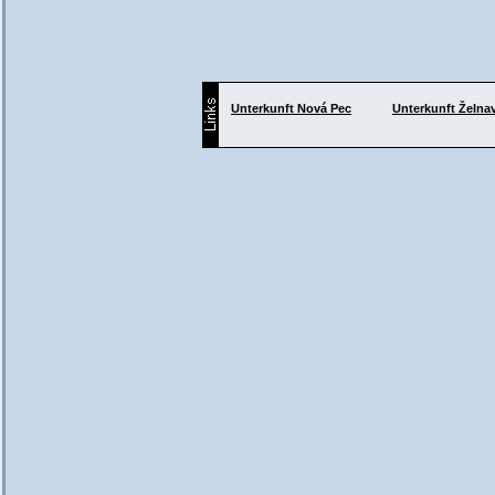
Unterkunft
Nová Pec
Unterkunft
Želna