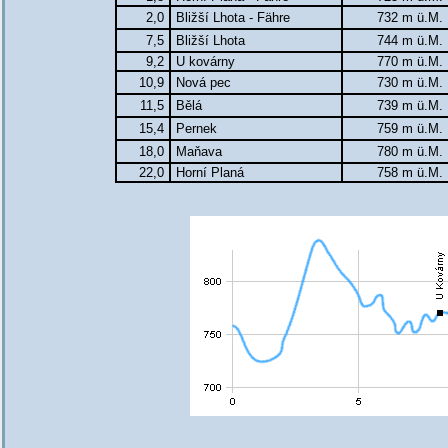
2,0
Bližší Lhota - Fähre
732 m ü.M.
7,5
Bližší Lhota
744 m ü.M.
9,2
U kovárny
770 m ü.M.
10,9
Nová pec
730 m ü.M.
11,5
Bělá
739 m ü.M.
15,4
Pernek
759 m ü.M.
18,0
Maňava
780 m ü.M.
22,0
Horní Planá
758 m ü.M.