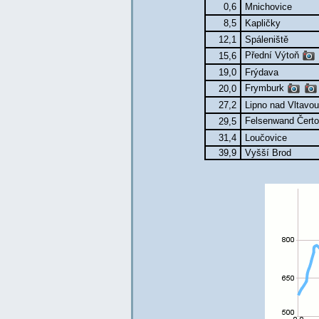
0,6
Mnichovice
8,5
Kapličky
12,1
Spáleniště
Přední Výtoň
15,6
19,0
Frýdava
Frymburk
20,0
27,2
Lipno nad Vltavo
Felsenwand Čerto
29,5
31,4
Loučovice
39,9
Vyšší Brod