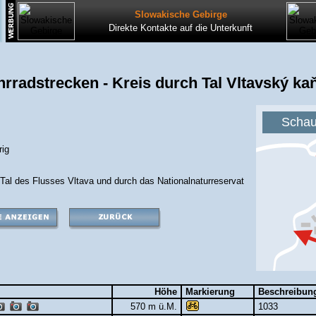
Slowakische Gebirge
Direkte Kontakte auf die Unterkunft
hrradstrecken - Kreis durch Tal Vltavský ka
Schau 
rig
Tal des Flusses Vltava und durch das Nationalnaturreservat
Höhe
Markierung
Beschreibun
570 m ü.M.
1033