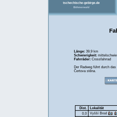
tschechische-gebirge.de
Böhmerwald
Fa
Länge:
39,9 km
Schwierigkeit:
mittelschwie
Fahrräder:
Crossfahrrad
Der Radweg führt durch das 
Čertova stěna.
Dist.
Lokalität
Vyšší Brod
0,0