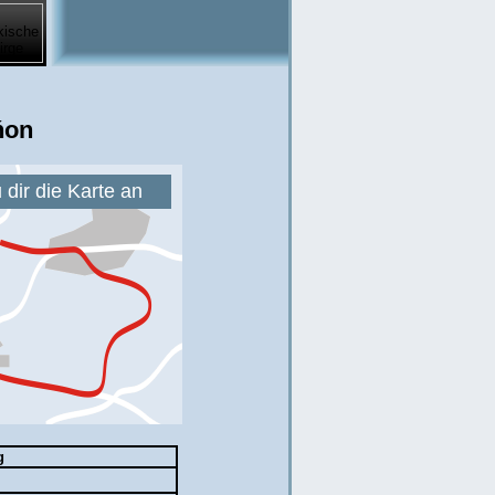
ňon
dir die Karte an
g