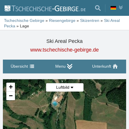
Tschechische Gebirge
»
Riesengebirge
»
Skizentren
»
Ski Areal
Pecka
»
Lage
Ski Areal Pecka
www.tschechische-gebirge.de
Übersicht
Menu
Unterkunft
+
Luftbild
−