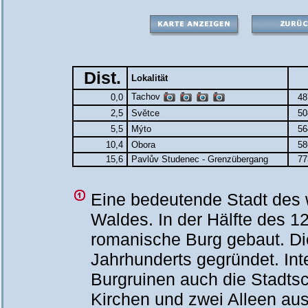
Dist.
Lokalität
Tachov
0,0
48
2,5
Světce
50
5,5
Mýto
56
10,4
Obora
58
15,6
Pavlův Studenec - Grenzübergang
77
Eine bedeutende Stadt des
Waldes. In der Hälfte des 1
romanische Burg gebaut. Di
Jahrhunderts gegründet. In
Burgruinen auch die Stadtsc
Kirchen und zwei Alleen aus