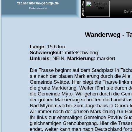
tschechische-gebirge.de
Böhmerwald
Dire
Wanderweg - Ta
Länge:
15,6 km
Schwierigkeit:
mittelschwierig
Umkreis:
NEIN,
Markierung:
markiert
Die Trasse beginnt auf dem Stadtplatz in Tach
sie nach der blauen Markierung durch die Alle K
Gemeinde Světce. Hier biegt die Trasse links 
die grüne Markierung. Weiter führt sie durch da
die Gemeinde Mýto. Wir gehen durch die Gem
der grünen Markierung schreiten die Landstra
Nad Mlýnem vorbei zum Jägerhaus in Obora f
wir immer nach der grünen Markierung zur Ha
ihr links zur ehemaligen Gemeinde Pavlův Su
gleichnamigen Grenzübergang. Hier die Trass
endet, weiter kann man nach Deutschland fort