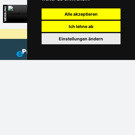
Slowakisches Paradies
Alle akzeptieren
Direkte Kontakte auf die Unterkunft in der Slowakei
Ich lehne ab
Warum sind unsere Server am billigsten?
Einstellungen ändern
Fügen Sie Ihre Unterkunft hinzu
(auf Tschechisch)
Verzeichnis der Unterkunft
Lastminute Riesengebirge
Datenschutz
Cookies
Saisonlinks: