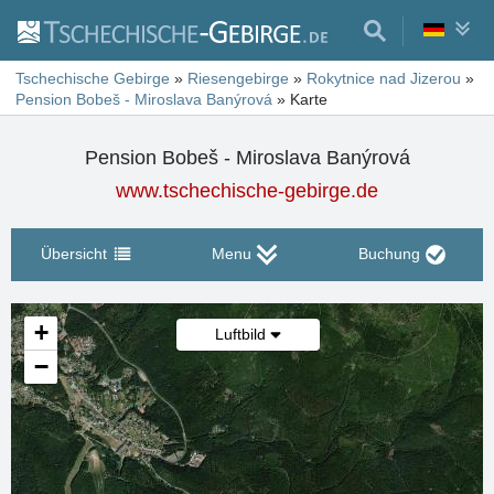
Tschechische Gebirge
»
Riesengebirge
»
Rokytnice nad Jizerou
»
Pension Bobeš - Miroslava Banýrová
»
Karte
Pension Bobeš - Miroslava Banýrová
www.tschechische-gebirge.de
Übersicht
Menu
Buchung
+
Luftbild
−