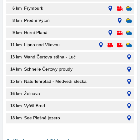
Frymburk
6 km
Přední Výtoň
8 km
Horní Planá
9 km
Lipno nad Vltavou
11 km
Wand Čertova stěna - Luč
13 km
Schnelle Čertovy proudy
14 km
Naturlehrpfad - Medvědí stezka
15 km
Želnava
16 km
Vyšší Brod
18 km
See Plešné jezero
18 km