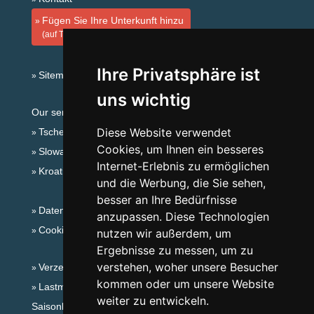
Fügen Sie Ihre Unterkunft hinzu
(auf Tschechisch)
Ihre Privatsphäre ist
Sitemap
uns wichtig
Our servers:
Diese Website verwendet
Tschechische Gebirge
Cookies, um Ihnen ein besseres
Slowakische Gebirge
Internet-Erlebnis zu ermöglichen
Kroatien
und die Werbung, die Sie sehen,
besser an Ihre Bedürfnisse
Datenschutz
anzupassen. Diese Technologien
Cookies
nutzen wir außerdem, um
Ergebnisse zu messen, um zu
verstehen, woher unsere Besucher
Verzeichnis der Unterkunft
kommen oder um unsere Website
Lastminute Böhmerwald
weiter zu entwickeln.
Saisonlinks: