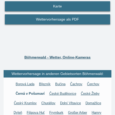
Karte
Wettervorhersage als PDF
Böhmerwald - Wetter, Online-Kameras
Wettervorhersage in anderen Gebietsorten Böhmerwald:
Borová Lada
Březník
Bučina
Čachrov
Čerchov
Černá v Pošumaví
České Budějovice
České Žleby
Český Krumlov
Churáňov
Dolní Vltavice
Domažlice
Dyleň
Filipova Huť
Frymburk
Großer Arber
Hamry