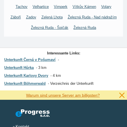
Tachov
Velhartice
Vimperk
Vítkův Kámen
Volary
Záboří
Zadov
Zelená Lhota
Železná Ruda - Nad nádražím
Železná Ruda - Špičák
Železná Ruda
Interessante Links:
Unterkunft Černá v Pošumaví
Unterkunft Hůrka
3 km
Unterkunft Karlovy Dvory
4 km
Unterkunft Böhmerwald
Verzeichnis der Unterkunft
Warum sind unsere Server am billigsten?
Kontakt