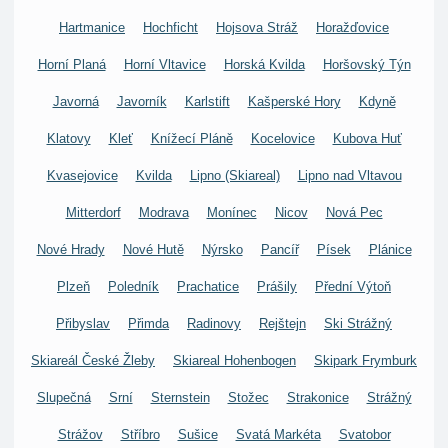
Hartmanice
Hochficht
Hojsova Stráž
Horažďovice
Horní Planá
Horní Vltavice
Horská Kvilda
Horšovský Týn
Javorná
Javorník
Karlstift
Kašperské Hory
Kdyně
Klatovy
Kleť
Knížecí Pláně
Kocelovice
Kubova Huť
Kvasejovice
Kvilda
Lipno (Skiareal)
Lipno nad Vltavou
Mitterdorf
Modrava
Monínec
Nicov
Nová Pec
Nové Hrady
Nové Hutě
Nýrsko
Pancíř
Písek
Plánice
Plzeň
Poledník
Prachatice
Prášily
Přední Výtoň
Přibyslav
Přimda
Radinovy
Rejštejn
Ski Strážný
Skiareál České Žleby
Skiareal Hohenbogen
Skipark Frymburk
Slupečná
Srní
Sternstein
Stožec
Strakonice
Strážný
Strážov
Stříbro
Sušice
Svatá Markéta
Svatobor