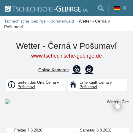
Tschechische Gebirge
»
Böhmerwald
»
Wetter - Černá v
Pošumaví
Wetter - Černá v Pošumaví
www.tschechische-gebirge.de
Online Kameras
:
Seiten des Orts Černá v
Unterkunft Černá v
Pošumaví
Pošumaví
Freitag 7.8.2026
Samstag 8.8.2026