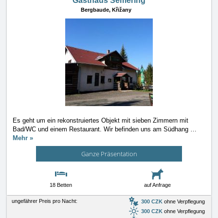
Gasthaus Semering
Bergbaude,
Křižany
Es geht um ein rekonstruiertes Objekt mit sieben Zimmern mit
Bad/WC und einem Restaurant. Wir befinden uns am Südhang
…
Mehr »
Ganze Präsentation
18 Betten
auf Anfrage
ungefährer Preis pro Nacht:
300 CZK
ohne Verpflegung
300 CZK
ohne Verpflegung