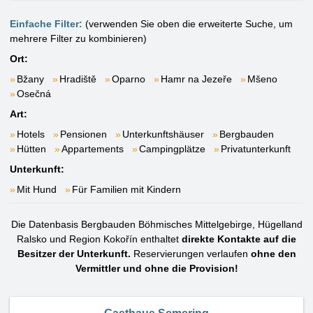
Einfache Filter:
(verwenden Sie oben die erweiterte Suche, um
mehrere Filter zu kombinieren)
Ort:
Bžany
Hradiště
Oparno
Hamr na Jezeře
Mšeno
Osečná
Art:
Hotels
Pensionen
Unterkunftshäuser
Bergbauden
Hütten
Appartements
Campingplätze
Privatunterkunft
Unterkunft:
Mit Hund
Für Familien mit Kindern
Die Datenbasis Bergbauden Böhmisches Mittelgebirge, Hügelland
Ralsko und Region Kokořín enthaltet
direkte Kontakte auf die
Besitzer der Unterkunft.
Reservierungen verlaufen
ohne den
Vermittler und ohne die Provision!