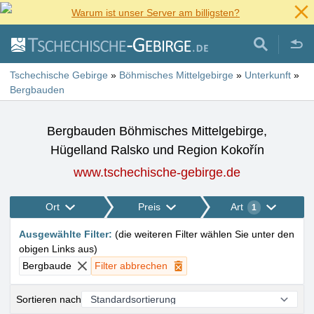
Warum ist unser Server am billigsten?
Tschechische Gebirge
»
Böhmisches Mittelgebirge
»
Unterkunft
»
Bergbauden
Bergbauden Böhmisches Mittelgebirge,
Hügelland Ralsko und Region Kokořín
www.tschechische-gebirge.de
Ort
Preis
Art
1
Ausgewählte Filter
:
(
die weiteren Filter wählen Sie unter den
obigen Links aus
)
Bergbaude
Filter abbrechen
Sortieren nach