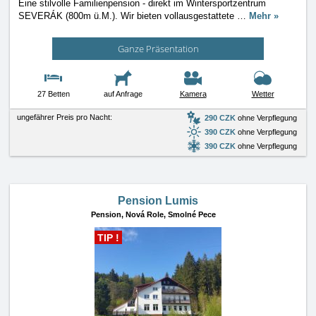
Eine stilvolle Familienpension - direkt im Wintersportzentrum
SEVERÁK (800m ü.M.). Wir bieten vollausgestattete
…
Mehr »
Ganze Präsentation
27 Betten
auf Anfrage
Kamera
Wetter
ungefährer Preis pro Nacht:
290 CZK
ohne Verpflegung
390 CZK
ohne Verpflegung
390 CZK
ohne Verpflegung
Pension Lumis
Pension,
Nová Role, Smolné Pece
TIP !