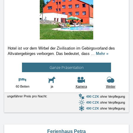
Hotel ist vor dem Wirbel der Zivilisation im Gebirgsvorland des
Altvatergebirges verborgen. Das bedeutet, dass
…
Mehr »
Ganze Präsentation
60 Betten
ja
Kamera
Wetter
ungefährer Preis pro Nacht:
490 CZK
ohne Verpflegung
490 CZK
ohne Verpflegung
490 CZK
ohne Verpflegung
Ferienhaus Petra