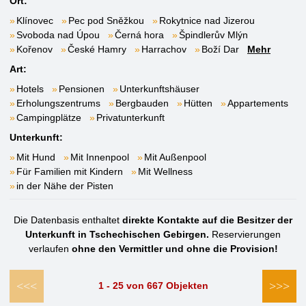
Ort:
Klínovec
Pec pod Sněžkou
Rokytnice nad Jizerou
Svoboda nad Úpou
Černá hora
Špindlerův Mlýn
Kořenov
České Hamry
Harrachov
Boží Dar
Mehr
Art:
Hotels
Pensionen
Unterkunftshäuser
Erholungszentrums
Bergbauden
Hütten
Appartements
Campingplätze
Privatunterkunft
Unterkunft:
Mit Hund
Mit Innenpool
Mit Außenpool
Für Familien mit Kindern
Mit Wellness
in der Nähe der Pisten
Die Datenbasis enthaltet
direkte Kontakte auf die Besitzer der
Unterkunft in Tschechischen Gebirgen.
Reservierungen
verlaufen
ohne den Vermittler und ohne die Provision!
<<<
>>>
1 - 25 von 667 Objekten