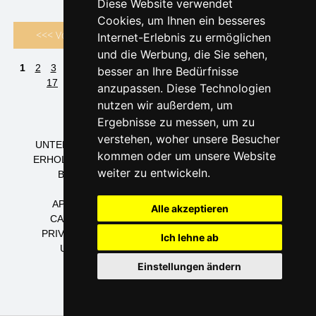
Diese Website verwendet
Cookies, um Ihnen ein besseres
<<< Vorstehend
Folgend >>>
Internet-Erlebnis zu ermöglichen
und die Werbung, die Sie sehen,
1
2
3
4
5
6
7
8
9
10
11
12
13
14
15
16
besser an Ihre Bedürfnisse
17
18
19
20
21
22
23
24
25
26
27
anzupassen. Diese Technologien
nutzen wir außerdem, um
HOTELS TSCHECHISCHE GEBIRGE
Ergebnisse zu messen, um zu
PENSIONEN TSCHECHISCHE GEBIRGE
verstehen, woher unsere Besucher
UNTERKUNFTSHÄUSER TSCHECHISCHE GEBIRGE
kommen oder um unsere Website
ERHOLUNGSZENTRUMS TSCHECHISCHE GEBIRGE
weiter zu entwickeln.
BERGBAUDEN TSCHECHISCHE GEBIRGE
HÜTTEN TSCHECHISCHE GEBIRGE
APPARTEMENTS TSCHECHISCHE GEBIRGE
Alle akzeptieren
CAMPINGPLÄTZE TSCHECHISCHE GEBIRGE
PRIVATUNTERKUNFT TSCHECHISCHE GEBIRGE
Ich lehne ab
UNTERKUNFT TSCHECHISCHE GEBIRGE
Einstellungen ändern