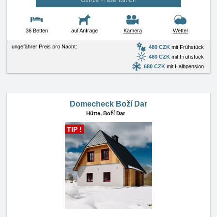
36 Betten
auf Anfrage
Kamera
Wetter
ungefährer Preis pro Nacht:
480 CZK
mit Frühstück
460 CZK
mit Frühstück
680 CZK
mit Halbpension
Domecheck Boží Dar
Hütte,
Boží Dar
TIP !