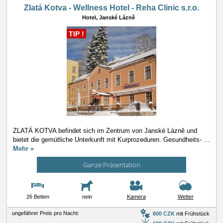
Zlatá Kotva - Wellness Hotel - Reha Clinic s.r.o.
Hotel,
Janské Lázně
TIP !
ZLATÁ KOTVA befindet sich im Zentrum von Janské Lázně und
bietet die gemütliche Unterkunft mit Kurprozeduren. Gesundheits-
…
Mehr »
Ganze Präsentation
26 Betten
nein
Kamera
Wetter
ungefährer Preis pro Nacht:
600 CZK
mit Frühstück