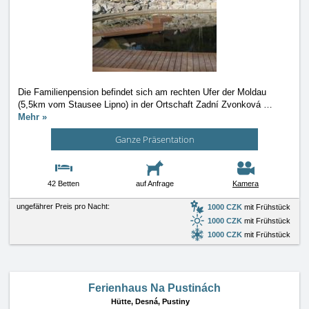
Die Familienpension befindet sich am rechten Ufer der Moldau
(5,5km vom Stausee Lipno) in der Ortschaft Zadní Zvonková
…
Mehr »
Ganze Präsentation
42 Betten
auf Anfrage
Kamera
ungefährer Preis pro Nacht:
1000 CZK
mit Frühstück
1000 CZK
mit Frühstück
1000 CZK
mit Frühstück
Ferienhaus Na Pustinách
Hütte,
Desná, Pustiny