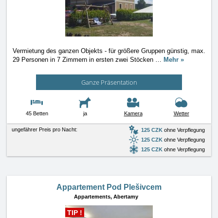
Vermietung des ganzen Objekts - für größere Gruppen günstig, max.
29 Personen in 7 Zimmern in ersten zwei Stöcken
…
Mehr »
Ganze Präsentation
45 Betten
ja
Kamera
Wetter
ungefährer Preis pro Nacht:
125 CZK
ohne Verpflegung
125 CZK
ohne Verpflegung
125 CZK
ohne Verpflegung
Appartement Pod Plešivcem
Appartements,
Abertamy
TIP !