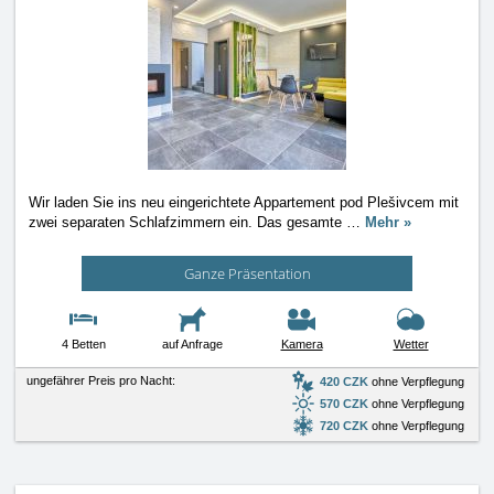
Wir laden Sie ins neu eingerichtete Appartement pod Plešivcem mit
zwei separaten Schlafzimmern ein. Das gesamte
…
Mehr »
Ganze Präsentation
4 Betten
auf Anfrage
Kamera
Wetter
ungefährer Preis pro Nacht:
420 CZK
ohne Verpflegung
570 CZK
ohne Verpflegung
720 CZK
ohne Verpflegung