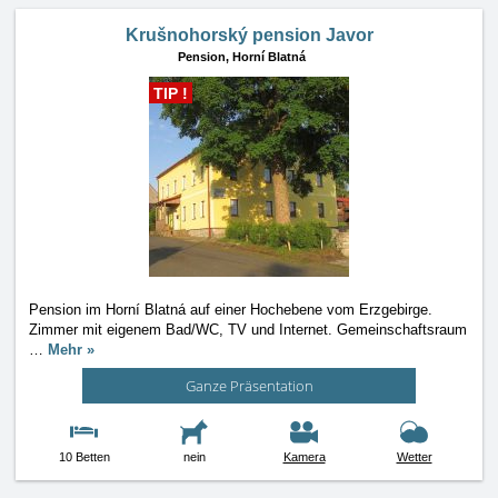
Krušnohorský pension Javor
Pension,
Horní Blatná
TIP !
Pension im Horní Blatná auf einer Hochebene vom Erzgebirge.
Zimmer mit eigenem Bad/WC, TV und Internet. Gemeinschaftsraum
…
Mehr »
Ganze Präsentation
10 Betten
nein
Kamera
Wetter