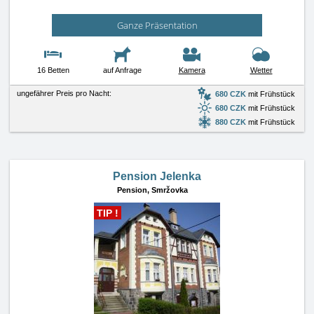
Ganze Präsentation
16 Betten
auf Anfrage
Kamera
Wetter
ungefährer Preis pro Nacht:
680 CZK
mit Frühstück
680 CZK
mit Frühstück
880 CZK
mit Frühstück
Pension Jelenka
Pension,
Smržovka
TIP !