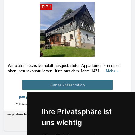
TIP !
Wir bieten sechs komplett ausgestatteten Appartements in einer
alten, neu rekonstruierten Hütte aus dem Jahre 1471
…
Mehr »
Ganze Präsentation
28 Betten
ja
Kamera
Wetter
Ihre Privatsphäre ist
ungefährer Preis pro Nacht:
860 CZK
ohne Verpflegung
uns wichtig
860 CZK
ohne Verpflegung
860 CZK
ohne Verpflegung