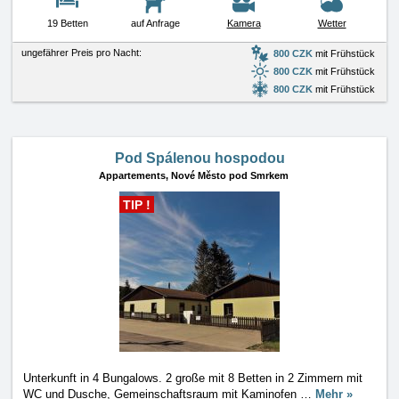
19 Betten
auf Anfrage
Kamera
Wetter
ungefährer Preis pro Nacht:
800 CZK
mit Frühstück
800 CZK
mit Frühstück
800 CZK
mit Frühstück
Pod Spálenou hospodou
Appartements,
Nové Město pod Smrkem
TIP !
Unterkunft in 4 Bungalows. 2 große mit 8 Betten in 2 Zimmern mit
WC und Dusche, Gemeinschaftsraum mit Kaminofen
…
Mehr »