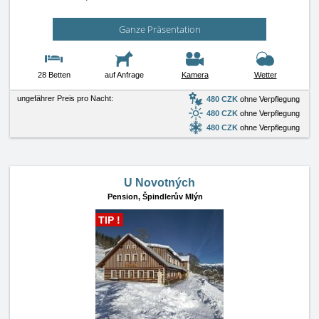
Ganze Präsentation
28 Betten
auf Anfrage
Kamera
Wetter
ungefährer Preis pro Nacht:
480 CZK
ohne Verpflegung
480 CZK
ohne Verpflegung
480 CZK
ohne Verpflegung
U Novotných
Pension,
Špindlerův Mlýn
TIP !