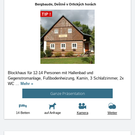
Bergbaude,
Deštné v Orlických horách
TIP !
Blockhaus für 12-14 Personen mit Hallenbad und
Gegenstromanlage, Fußbodenheizung, Kamin, 3 Schlafzimmer, 2x
WC
…
Mehr »
Ganze Präsentation
14 Betten
auf Anfrage
Kamera
Wetter