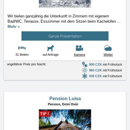
Wir bieten ganzjährig die Unterkunft in Zimmern mit eigenem
Bad/WC, Terrasse, Esszimmer mit dem Sitzen beim Kachelofen
…
Mehr »
Ganze Präsentation
31 Betten
auf Anfrage
Kamera
Wetter
ungefährer Preis pro Nacht:
800 CZK
mit Frühstück
860 CZK
mit Frühstück
930 CZK
mit Frühstück
Pension Luisa
Pension,
Dolní Dvůr
TIP !