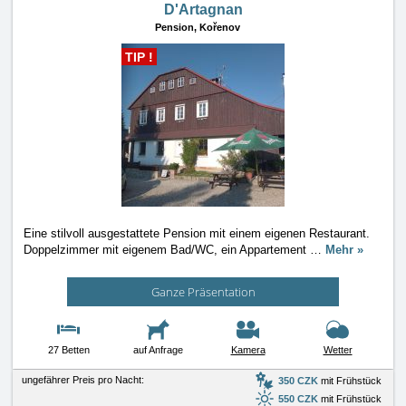
D'Artagnan
Pension,
Kořenov
TIP !
Eine stilvoll ausgestattete Pension mit einem eigenen Restaurant.
Doppelzimmer mit eigenem Bad/WC, ein Appartement
…
Mehr »
Ganze Präsentation
27 Betten
auf Anfrage
Kamera
Wetter
ungefährer Preis pro Nacht:
350 CZK
mit Frühstück
550 CZK
mit Frühstück