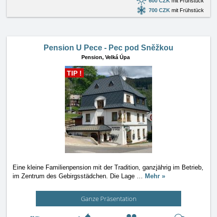
600 CZK
mit Frühstück
700 CZK
mit Frühstück
Pension U Pece - Pec pod Sněžkou
Pension,
Velká Úpa
TIP !
Eine kleine Familienpension mit der Tradition, ganzjährig im Betrieb,
im Zentrum des Gebirgsstädchen. Die Lage
…
Mehr »
Ganze Präsentation