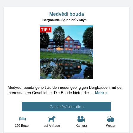
Medvědí bouda
Bergbaude,
Špindlerův Mlýn
TIP !
Medvědí bouda gehört zu den riesengebirgigen Bergbauden mit der
interessanten Geschichte. Die Baude bietet die
…
Mehr »
Ganze Präsentation
120 Betten
auf Anfrage
Kamera
Wetter