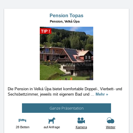
Pension Topas
Pension,
Velká Úpa
TIP !
Die Pension in Velká Úpa bietet komfortable Doppel-, Vierbett- und
Sechsbettzimmer, jeweils mit eigenem Bad und
…
Mehr »
Ganze Präsentation
28 Betten
auf Anfrage
Kamera
Wetter