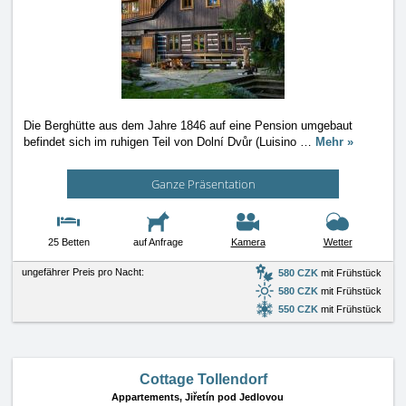
Die Berghütte aus dem Jahre 1846 auf eine Pension umgebaut
befindet sich im ruhigen Teil von Dolní Dvůr (Luisino
…
Mehr »
Ganze Präsentation
25 Betten
auf Anfrage
Kamera
Wetter
ungefährer Preis pro Nacht:
580 CZK
mit Frühstück
580 CZK
mit Frühstück
550 CZK
mit Frühstück
Cottage Tollendorf
Appartements,
Jiřetín pod Jedlovou