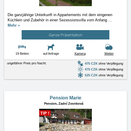
Die ganzjährige Unterkunft in Appartements mit dem eingenen
Küchlein und Zubehör in einer Sezessionsvilla vom Anfang
…
Mehr »
Ganze Präsentation
19 Betten
auf Anfrage
Kamera
Wetter
ungefährer Preis pro Nacht:
475 CZK
ohne Verpflegung
475 CZK
ohne Verpflegung
525 CZK
ohne Verpflegung
Pension Marie
Pension,
Zadní Zvonková
TIP !