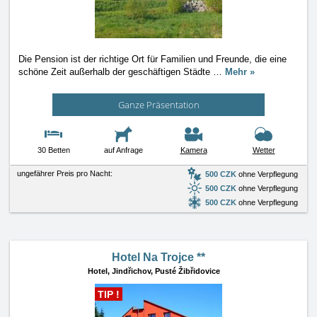
Die Pension ist der richtige Ort für Familien und Freunde, die eine
schöne Zeit außerhalb der geschäftigen Städte
…
Mehr »
Ganze Präsentation
30 Betten
auf Anfrage
Kamera
Wetter
ungefährer Preis pro Nacht:
500 CZK
ohne Verpflegung
500 CZK
ohne Verpflegung
500 CZK
ohne Verpflegung
Hotel Na Trojce **
Hotel,
Jindřichov, Pusté Žibřidovice
TIP !