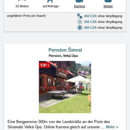
10 Betten
auf Anfrage
Kamera
Wetter
ungefährer Preis pro Nacht:
250 CZK
ohne Verpflegung
250 CZK
ohne Verpflegung
250 CZK
ohne Verpflegung
Pension Šimral
Pension,
Velká Úpa
TIP !
Eine Bergpension 300m von der Landsträße an der Piste des
Skiareals Velká Úpa. Online Kamera gleich auf unserer
…
Mehr »