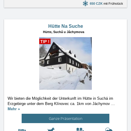
650 CZK
mit Frühstück
Hütte Na Suche
Hütte,
Suchá u Jáchymova
TIP !
Wir bieten die Möglichkeit der Unterkunft im Hütte in Suchá im
Erzgebirge unter dem Berg Klínovec ca. 1km von Jáchymov
…
Mehr »
Ganze Präsentation