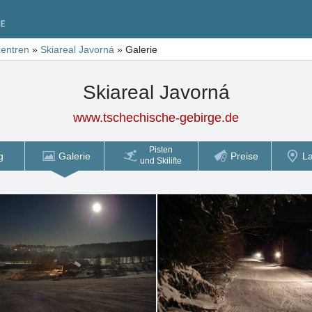
zentren
»
Skiareal Javorná
»
Galerie
Skiareal Javorná
www.tschechische-gebirge.de
Pisten
g
Galerie
Preise
L
und Skilifte