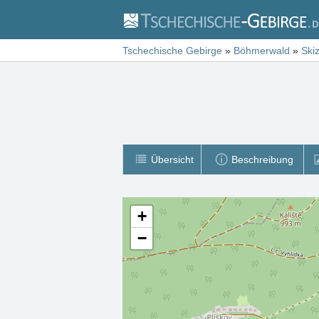
Tschechische Gebirge
»
Böhmerwald
»
Ski
Übersicht
Beschreibung
+
−