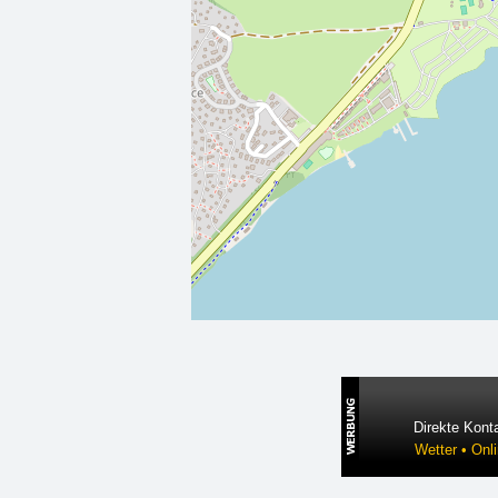
Direkte Konta
Wetter • Onl