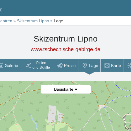
zentren
»
Skizentrum Lipno
»
Lage
Skizentrum Lipno
www.tschechische-gebirge.de
Pisten
Galerie
Preise
Lage
Karte
und Skilifte
Basiskarte