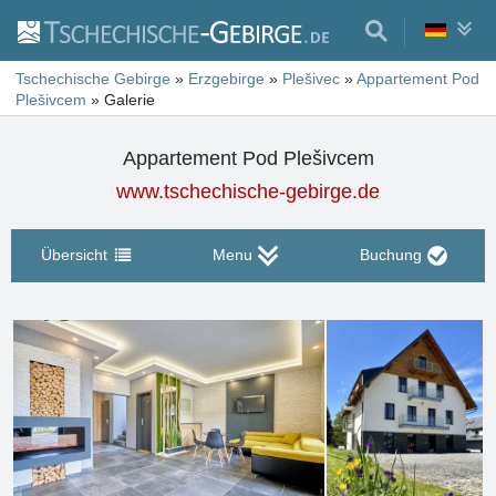
Tschechische Gebirge
»
Erzgebirge
»
Plešivec
»
Appartement Pod
Plešivcem
»
Galerie
Appartement Pod Plešivcem
www.tschechische-gebirge.de
Übersicht
Menu
Buchung