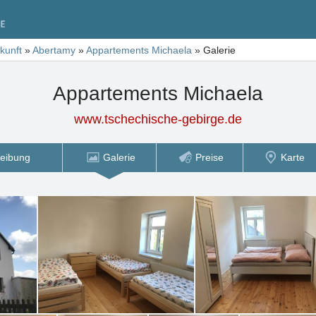
kunft
»
Abertamy
»
Appartements Michaela
»
Galerie
Appartements Michaela
www.tschechische-gebirge.de
eibung
Galerie
Preise
Karte