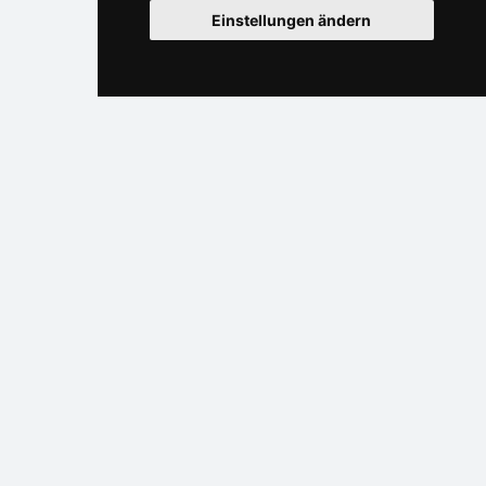
Einstellungen ändern
Grosse Fatra
Direkte Kontakte auf die Unterkunft in der Slowakei
Warum sind unsere Server am billigsten?