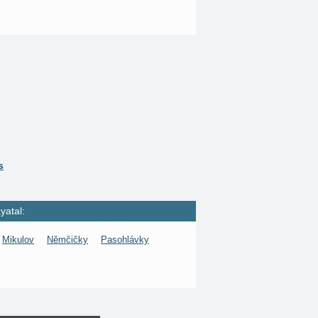
s
yatal:
Mikulov
Němčičky
Pasohlávky