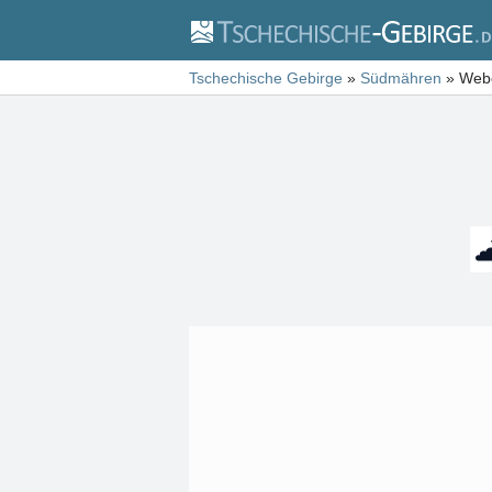
Tschechische Gebirge
»
Südmähren
»
Webc