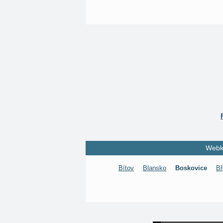
Webka
Bítov
Blansko
Boskovice
Bř