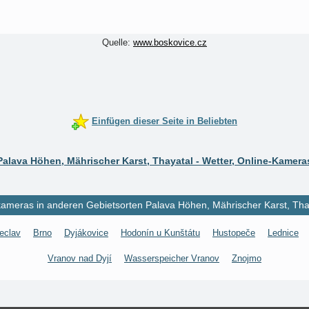
Quelle:
www.boskovice.cz
Einfügen dieser Seite in Beliebten
Palava Höhen, Mährischer Karst, Thayatal - Wetter, Online-Kamera
meras in anderen Gebietsorten Palava Höhen, Mährischer Karst, Tha
eclav
Brno
Dyjákovice
Hodonín u Kunštátu
Hustopeče
Lednice
Vranov nad Dyjí
Wasserspeicher Vranov
Znojmo