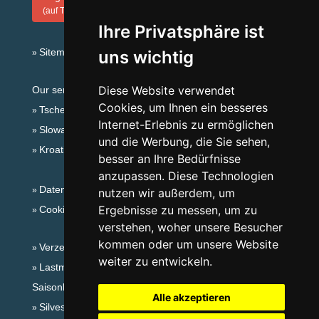
(auf Tschechisch)
Ihre Privatsphäre ist
Sitemap
uns wichtig
Diese Website verwendet
Our servers:
Cookies, um Ihnen ein besseres
Tschechische Gebirge
Internet-Erlebnis zu ermöglichen
Slowakische Gebirge
und die Werbung, die Sie sehen,
Kroatien
besser an Ihre Bedürfnisse
anzupassen. Diese Technologien
Datenschutz
nutzen wir außerdem, um
Ergebnisse zu messen, um zu
Cookies
verstehen, woher unsere Besucher
kommen oder um unsere Website
Verzeichnis der Unterkunft
weiter zu entwickeln.
Lastminute Böhmisches Mittelgebirge
Saisonlinks:
Alle akzeptieren
Silvester Böhmisches Mittelgebirge