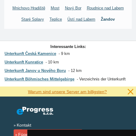
Mnichovo Hradiště
Most
Nový Bor
Roudnice nad Labem
Staré Splavy
Teplice
Ústí nad Labem
Žandov
Interessante Links:
Unterkunft Česká Kamenice
9 km
Unterkunft Kunratice
10 km
Unterkunft Janov u Nového Boru
12 km
Unterkunft Böhmisches Mittelgebirge
Verzeichnis der Unterkunft
Warum sind unsere Server am billigsten?
Kontakt
Fügen Sie Ihre Unterkunft hinzu