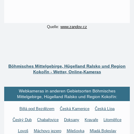
Quelle:
www.zandov.cz
Böhmisches Mittelgebirge, Hügelland Ralsko und Region
Kokořín - Wetter, Online-Kameras
Webkameras in anderen Gebietsorten Böhmisches
Mittelgebirge, Hügelland Ralsko und Region Kokořín:
Bělá pod Bezdězem
Česká Kamenice
Česká Lípa
Český Dub
Chabařovice
Doksany
Kravaře
Litoměřice
Lovoš
Máchovo jezero
Milešovka
Mladá Boleslav