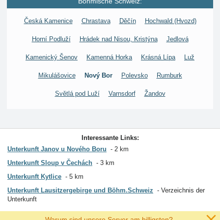
Böhmische Schweiz:
Česká Kamenice
Chrastava
Děčín
Hochwald (Hvozd)
Horní Podluží
Hrádek nad Nisou, Kristýna
Jedlová
Kamenický Šenov
Kamenná Horka
Krásná Lípa
Luž
Mikulášovice
Nový Bor
Polevsko
Rumburk
Světlá pod Luží
Varnsdorf
Žandov
Interessante Links:
Unterkunft Janov u Nového Boru
2 km
Unterkunft Sloup v Čechách
3 km
Unterkunft Kytlice
5 km
Unterkunft Lausitzergebirge und Böhm.Schweiz
Verzeichnis der
Unterkunft
Warum sind unsere Server am billigsten?