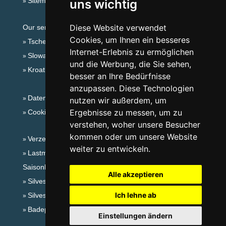
Sitemap
uns wichtig
Diese Website verwendet
Our servers:
Cookies, um Ihnen ein besseres
Tschechische Gebirge
Internet-Erlebnis zu ermöglichen
Slowakische Gebirge
und die Werbung, die Sie sehen,
Kroatien
besser an Ihre Bedürfnisse
anzupassen. Diese Technologien
Datenschutz
nutzen wir außerdem, um
Ergebnisse zu messen, um zu
Cookies
verstehen, woher unsere Besucher
kommen oder um unsere Website
Verzeichnis der Unterkunft
weiter zu entwickeln.
Lastminute Das Böhmische Paradies
Saisonlinks:
Alle akzeptieren
Silvester Das Böhmische Paradies
Ich lehne ab
Silvester im Gebirge 2025/26
Badeplätze
Einstellungen ändern