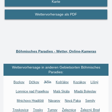
Karte
Wettervorhersage als PDF
Böhmisches Paradies - Wetter, Online-Kameras
Wettervorhersage in anderen Gebietsorten Böhmisches
Paradies:
Bozkov
Držkov
Jičín
Košťálov
Kozákov
Líšný
Lomnice nad Popelkou
Malá Skála
Mladá Boleslav
Mnichovo Hradiště
Návarov
Nová Paka
Semily
Troskovice
Trosky
Turnov
Železnice
Železný Brod