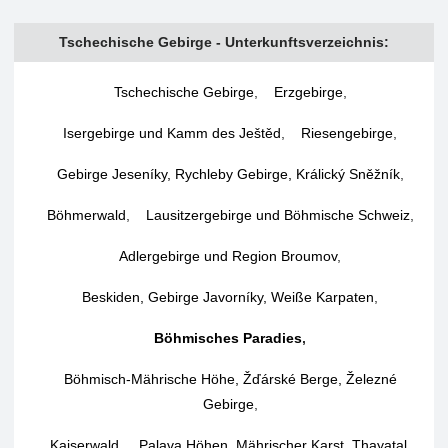
Tschechische Gebirge - Unterkunftsverzeichnis:
Tschechische Gebirge
,
Erzgebirge
,
Isergebirge und Kamm des Ještěd
,
Riesengebirge
,
Gebirge Jeseníky, Rychleby Gebirge, Králický Sněžník
,
Böhmerwald
,
Lausitzergebirge und Böhmische Schweiz
,
Adlergebirge und Region Broumov
,
Beskiden, Gebirge Javorníky, Weiße Karpaten
,
Böhmisches Paradies
,
Böhmisch-Mährische Höhe, Žďárské Berge, Železné
Gebirge
,
Kaiserwald
,
Palava Höhen, Mährischer Karst, Thayatal
,