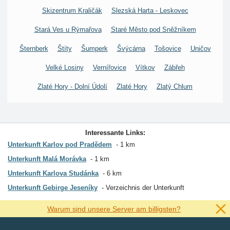
Skizentrum Kraličák
Slezská Harta - Leskovec
Stará Ves u Rýmařova
Staré Město pod Sněžníkem
Šternberk
Štíty
Šumperk
Švýcárna
Tošovice
Uničov
Velké Losiny
Vernířovice
Vítkov
Zábřeh
Zlaté Hory - Dolní Údolí
Zlaté Hory
Zlatý Chlum
Interessante Links:
Unterkunft Karlov pod Pradědem
1 km
Unterkunft Malá Morávka
1 km
Unterkunft Karlova Studánka
6 km
Unterkunft Gebirge Jeseníky
Verzeichnis der Unterkunft
Warum sind unsere Server am billigsten?