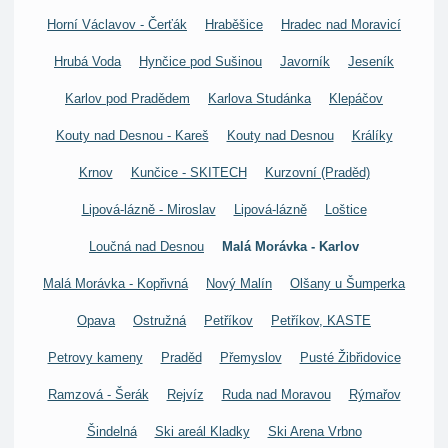
Horní Václavov - Čerťák
Hraběšice
Hradec nad Moravicí
Hrubá Voda
Hynčice pod Sušinou
Javorník
Jeseník
Karlov pod Pradědem
Karlova Studánka
Klepáčov
Kouty nad Desnou - Kareš
Kouty nad Desnou
Králíky
Krnov
Kunčice - SKITECH
Kurzovní (Praděd)
Lipová-lázně - Miroslav
Lipová-lázně
Loštice
Loučná nad Desnou
Malá Morávka - Karlov
Malá Morávka - Kopřivná
Nový Malín
Olšany u Šumperka
Opava
Ostružná
Petříkov
Petříkov, KASTE
Petrovy kameny
Praděd
Přemyslov
Pusté Žibřidovice
Ramzová - Šerák
Rejvíz
Ruda nad Moravou
Rýmařov
Šindelná
Ski areál Kladky
Ski Arena Vrbno