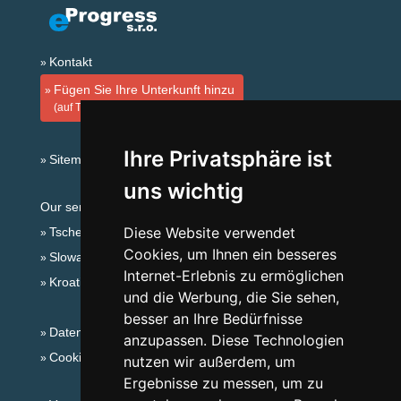
Kontakt
Fügen Sie Ihre Unterkunft hinzu
(auf Tschechisch)
Ihre Privatsphäre ist
Sitemap
uns wichtig
Our servers:
Diese Website verwendet
Tschechische Gebirge
Cookies, um Ihnen ein besseres
Slowakische Gebirge
Internet-Erlebnis zu ermöglichen
Kroatien
und die Werbung, die Sie sehen,
besser an Ihre Bedürfnisse
Datenschutz
anzupassen. Diese Technologien
Cookies
nutzen wir außerdem, um
Ergebnisse zu messen, um zu