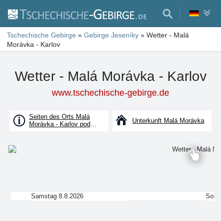
Tschechische Gebirge
»
Gebirge Jeseníky
»
Wetter - Malá
Morávka - Karlov
Wetter - Malá Morávka - Karlov
www.tschechische-gebirge.de
Seiten des Orts Malá
Unterkunft Malá Morávka
Morávka - Karlov pod
Pradědem
Samstag 8.8.2026
Sonn