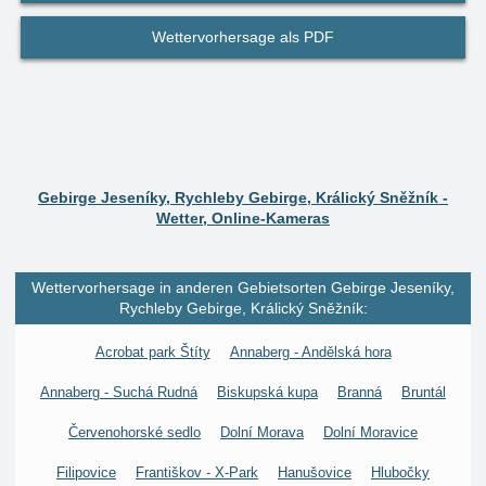
Wettervorhersage als PDF
Gebirge Jeseníky, Rychleby Gebirge, Králický Sněžník -
Wetter, Online-Kameras
Wettervorhersage in anderen Gebietsorten Gebirge Jeseníky,
Rychleby Gebirge, Králický Sněžník:
Acrobat park Štíty
Annaberg - Andělská hora
Annaberg - Suchá Rudná
Biskupská kupa
Branná
Bruntál
Červenohorské sedlo
Dolní Morava
Dolní Moravice
Filipovice
Františkov - X-Park
Hanušovice
Hlubočky