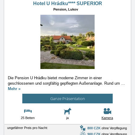
Hotel U Hrádku**** SUPERIOR
Pension,
Lukov
Die Pension U Hrádku bietet moderne Zimmer in einer
geschlossenen und sorgfältig gepflegten Außenanlage. Rund um
…
Mehr »
Ganze Präsentation
25 Betten
ja
Kamera
ungefährer Preis pro Nacht:
800 CZK
ohne Verpflegung
900 CZK
ohne Verpflegung