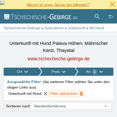
Warum ist unser Server am billigsten?
Tschechische Gebirge
»
Südmähren
»
Unterkunft
»
Mit Hund
Unterkunft mit Hund Palava Höhen, Mährischer
Karst, Thayatal
www.tschechische-gebirge.de
Ort
Preis
Art
1
Ausgewählte Filter
:
(
die weiteren Filter wählen Sie unter den
obigen Links aus
)
Unterkunft mit Hund
Filter abbrechen
Sortieren nach