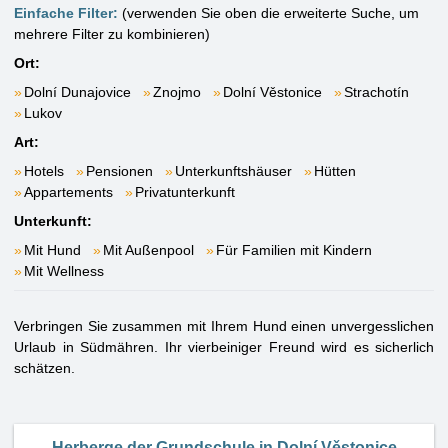
Einfache Filter:
(verwenden Sie oben die erweiterte Suche, um
mehrere Filter zu kombinieren)
Ort:
Dolní Dunajovice
Znojmo
Dolní Věstonice
Strachotín
Lukov
Art:
Hotels
Pensionen
Unterkunftshäuser
Hütten
Appartements
Privatunterkunft
Unterkunft:
Mit Hund
Mit Außenpool
Für Familien mit Kindern
Mit Wellness
Verbringen Sie zusammen mit Ihrem Hund einen unvergesslichen
Urlaub in Südmähren. Ihr vierbeiniger Freund wird es sicherlich
schätzen.
Herberge der Grundschule in Dolní Věstonice