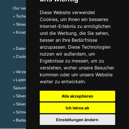
Our servers:
Diese Website verwendet
Tschechische Gebirge
Cookies, um Ihnen ein besseres
Slowakische Gebirge
Internet-Erlebnis zu ermöglichen
Kroatien
und die Werbung, die Sie sehen,
besser an Ihre Bedürfnisse
anzupassen. Diese Technologien
Datenschutz
nutzen wir außerdem, um
Cookies
Ergebnisse zu messen, um zu
verstehen, woher unsere Besucher
Verzeichnis der Unterkunft
kommen oder um unsere Website
Lastminute Südmähren
weiter zu entwickeln.
Saisonlinks:
Silvester Südmähren
Alle akzeptieren
Silvester im Gebirge 2025/26
Ich lehne ab
Schneehöhen
Einstellungen ändern
Badeplätze