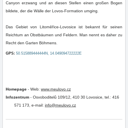
Canyon erzwang und an diesen Stellen einen großen Bogen
bildete, der die Wälle der Lovos-Formation umging.
Das Gebiet von Litoměřice-Lovosice ist bekannt für seinen
Reichtum an Obstbäumen und Feldern. Man nennt es daher zu
Recht den Garten Böhmens.
GPS:
50.515889444444N, 14.049094722222E
Homepage
-
Web:
www.meulovo.cz
Infozentrum
-
Osvoboditelů 109/12, 410 30 Lovosice,
tel.: 416
571 173
,
e-mail:
info@meulovo.cz