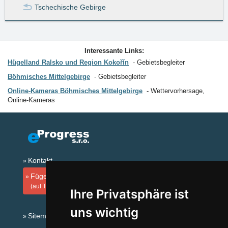
Tschechische Gebirge
Interessante Links:
Hügelland Ralsko und Region Kokořín
Gebietsbegleiter
Böhmisches Mittelgebirge
Gebietsbegleiter
Online-Kameras Böhmisches Mittelgebirge
Wettervorhersage,
Online-Kameras
Kontakt
Fügen Sie Ihre Unterkunft hinzu
(auf Tschechisch)
Ihre Privatsphäre ist
uns wichtig
Sitemap