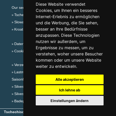
Diese Website verwendet
Our servers:
Cookies, um Ihnen ein besseres
Tschechische Gebirge
Internet-Erlebnis zu ermöglichen
Slowakische Gebirge
und die Werbung, die Sie sehen,
besser an Ihre Bedürfnisse
Kroatien
anzupassen. Diese Technologien
nutzen wir außerdem, um
Datenschutz
Ergebnisse zu messen, um zu
Cookies
verstehen, woher unsere Besucher
kommen oder um unsere Website
Verzeichnis der Unterkunft
weiter zu entwickeln.
Lastminute Böhmisches Mittelgebirge
Saisonlinks:
Alle akzeptieren
Silvester Böhmisches Mittelgebirge
Ich lehne ab
Silvester im Gebirge 2025/26
Einstellungen ändern
Badeplätze
Tschechische Gebirge
- Copyright © 1999-2026
eProgress s.r.o.