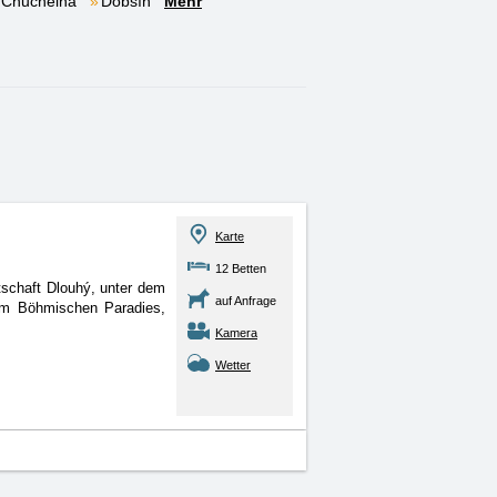
Chuchelna
Dobšín
Mehr
Karte
12 Betten
tschaft Dlouhý, unter dem
auf Anfrage
om Böhmischen Paradies,
Kamera
Wetter