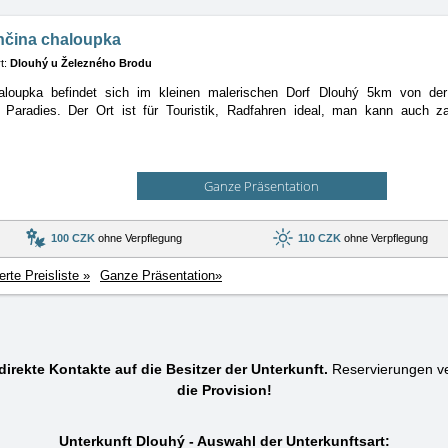
nčina chaloupka
t:
Dlouhý u Železného Brodu
aloupka befindet sich im kleinen malerischen Dorf Dlouhý 5km von de
n
Paradies. Der Ort ist für Touristik, Radfahren ideal, man kann auch za
Ganze Präsentation
100 CZK
ohne Verpflegung
110 CZK
ohne Verpflegung
ierte Preisliste »
Ganze Präsentation»
direkte Kontakte auf die Besitzer der Unterkunft.
Reservierungen v
die Provision!
Unterkunft Dlouhý - Auswahl der Unterkunftsart: