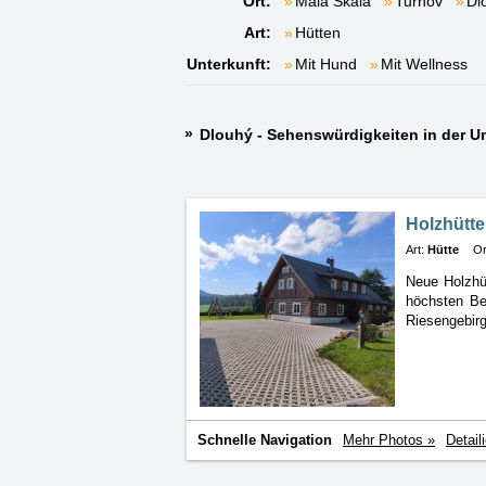
Ort:
Malá Skála
Turnov
Dl
Art:
Hütten
Unterkunft:
Mit Hund
Mit Wellness
Dlouhý - Sehenswürdigkeiten in der 
Holzhütt
Art:
Hütte
Or
Neue Holzhüt
höchsten
Be
Riesengebirg
Schnelle Navigation
Mehr Photos »
Detail