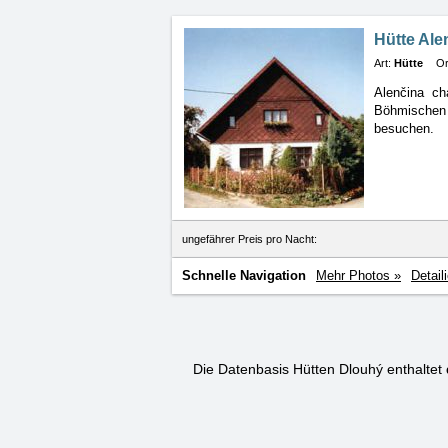
Hütte Ale
Art:
Hütte
Or
Alenčina ch
Böhmische
besuchen.
ungefährer Preis pro Nacht:
Schnelle Navigation
Mehr Photos »
Detail
Die Datenbasis Hütten Dlouhý enthaltet