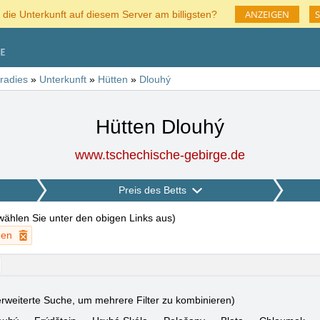
ANZEIGEN
S
 die Unterkunft auf diesem Server am billigsten?
radies
»
Unterkunft
»
Hütten
»
Dlouhý
Hütten Dlouhý
www.tschechische-gebirge.de
Preis des Betts
 wählen Sie unter den obigen Links aus
)
hen
rweiterte Suche, um mehrere Filter zu kombinieren)