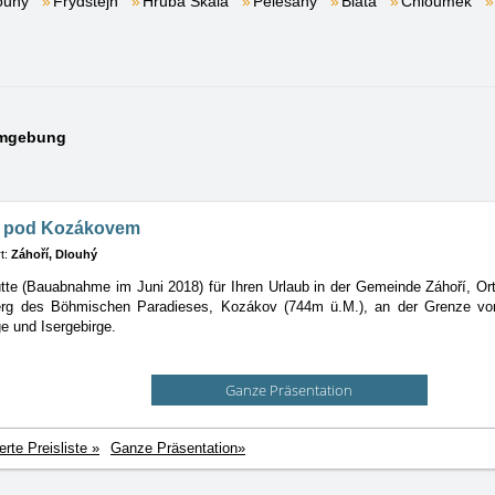
ouhý
Frýdštejn
Hrubá Skála
Pelešany
Blata
Chloumek
Umgebung
e pod Kozákovem
t:
Záhoří, Dlouhý
te (Bauabnahme im Juni 2018) für Ihren Urlaub in der Gemeinde Záhoří, Or
rg des Böhmischen Paradieses, Kozákov (744m ü.M.), an der Grenze v
e und Isergebirge.
Ganze Präsentation
ierte Preisliste »
Ganze Präsentation»