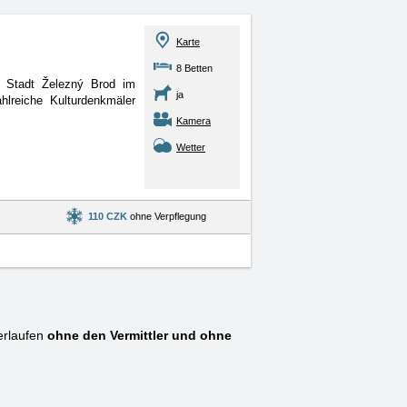
Karte
8 Betten
r Stadt Železný Brod im
ja
hlreiche Kulturdenkmäler
Kamera
Wetter
110 CZK
ohne Verpflegung
erlaufen
ohne den Vermittler und ohne