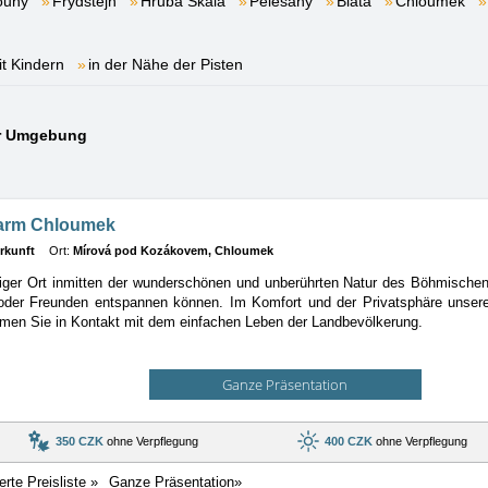
ouhý
Frýdštejn
Hrubá Skála
Pelešany
Blata
Chloumek
it Kindern
in der Nähe der Pisten
er Umgebung
farm Chloumek
rkunft
Ort:
Mírová pod Kozákovem, Chloumek
tiger Ort inmitten der wunderschönen und unberührten Natur des Böhmische
 oder Freunden entspannen können. Im Komfort und der Privatsphäre unser
en Sie in Kontakt mit dem einfachen Leben der Landbevölkerung.
Ganze Präsentation
350 CZK
ohne Verpflegung
400 CZK
ohne Verpflegung
ierte Preisliste »
Ganze Präsentation»