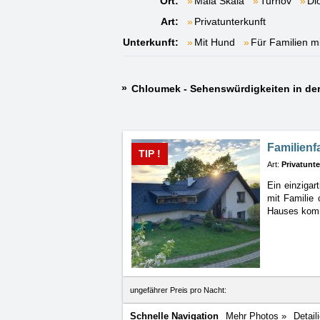
Ort:
Malá Skála
Turnov
Dl
Art:
Privatunterkunft
Unterkunft:
Mit Hund
Für Familien m
Chloumek - Sehenswürdigkeiten in d
Familien
TIP !
Art:
Privatunte
Ein einzigar
mit
Familie
Hauses komm
ungefährer Preis pro Nacht:
Schnelle Navigation
Mehr Photos »
Detail