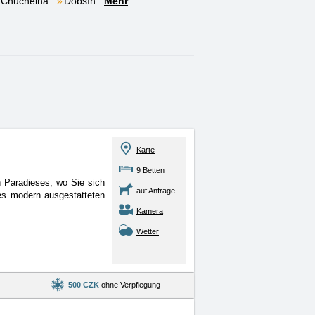
Chuchelna
Dobšín
Mehr
Karte
9 Betten
n Paradieses, wo Sie sich
auf Anfrage
es modern ausgestatteten
Kamera
Wetter
500 CZK
ohne Verpflegung