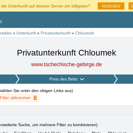
ANZEIGEN
S
 die Unterkunft auf diesem Server am billigsten?
radies
»
Unterkunft
»
Privatunterkunft
»
Chloumek
Privatunterkunft Chloumek
www.tschechische-gebirge.de
Preis des Betts
 wählen Sie unter den obigen Links aus
)
 Filter abbrechen
rweiterte Suche, um mehrere Filter zu kombinieren)