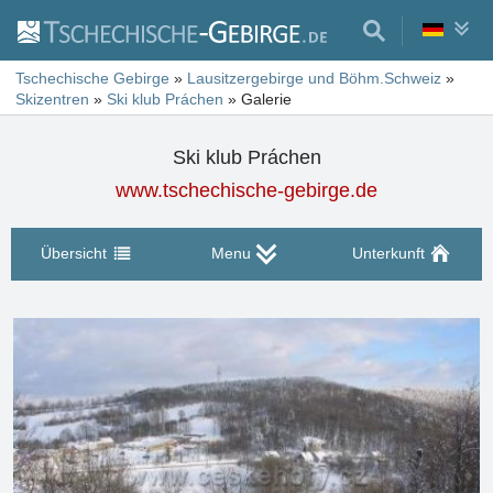
Tschechische Gebirge
»
Lausitzergebirge und Böhm.Schweiz
»
Skizentren
»
Ski klub Práchen
»
Galerie
Ski klub Práchen
www.tschechische-gebirge.de
Übersicht
Menu
Unterkunft