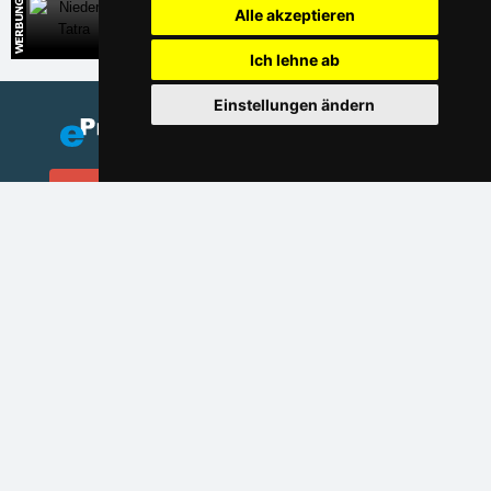
Alle akzeptieren
Niedere Tatra
Direkte Kontakte auf die Unterkunft in der Slowakei
Ich lehne ab
Einstellungen ändern
Fügen Sie Ihre Unterkunft hinzu
(auf Tschechisch)
Verzeichnis der Unterkunft
Lastminute Erzgebirge
Datenschutz
Cookies
Saisonlinks:
Silvester Erzgebirge
Silvester im Gebirge 2025/26