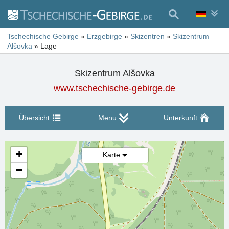
Tschechische Gebirge
»
Erzgebirge
»
Skizentren
»
Skizentrum
Alšovka
»
Lage
Skizentrum Alšovka
www.tschechische-gebirge.de
Übersicht
Menu
Unterkunft
+
Karte
−