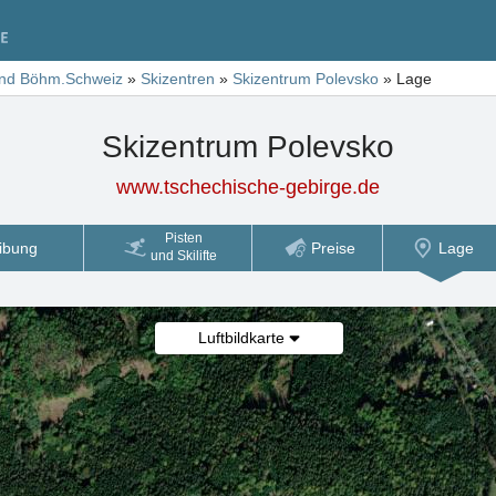
und Böhm.Schweiz
»
Skizentren
»
Skizentrum Polevsko
»
Lage
Skizentrum Polevsko
www.tschechische-gebirge.de
Pisten
ibung
Preise
Lage
und Skilifte
Luftbildkarte