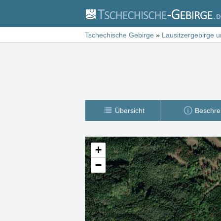
Tschechische Gebirge
»
Lausitzergebirge 
Übersicht
Beschre
+
−