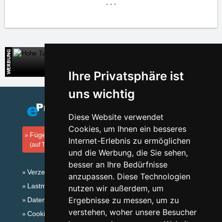
- - -
Hohe Tatra
Direkte Kontakte auf die Unterkunft in der Slowakei
Ihre Privatsphäre ist
uns wichtig
Diese Website verwendet
Cookies, um Ihnen ein besseres
Fügen Sie Ihre Unterkunft hinzu
Internet-Erlebnis zu ermöglichen
(auf Tschechisch)
und die Werbung, die Sie sehen,
besser an Ihre Bedürfnisse
Verzeichnis der Unterkunft
anzupassen. Diese Technologien
Lastminute Riesengebirge
nutzen wir außerdem, um
Ergebnisse zu messen, um zu
Datenschutz
verstehen, woher unsere Besucher
Cookies