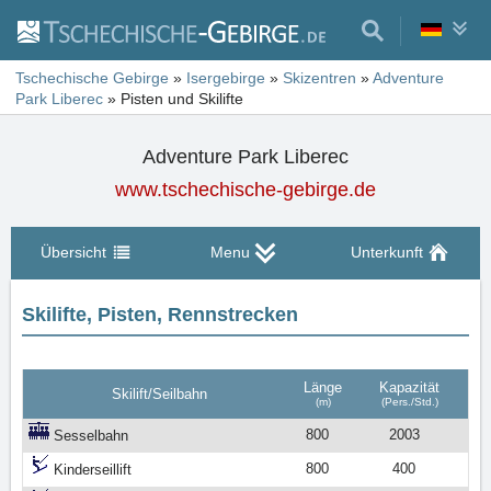
Tschechische Gebirge
»
Isergebirge
»
Skizentren
»
Adventure
Park Liberec
»
Pisten und Skilifte
Adventure Park Liberec
www.tschechische-gebirge.de
Übersicht
Menu
Unterkunft
Skilifte, Pisten, Rennstrecken
Länge
Kapazität
Skilift/Seilbahn
(m)
(Pers./Std.)
800
2003
Sesselbahn
800
400
Kinderseillift