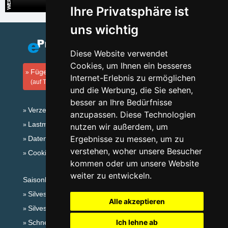
Direkte Kontakte auf die Unterkunft in der Slowakei
Ihre Privatsphäre ist
uns wichtig
Diese Website verwendet
Cookies, um Ihnen ein besseres
Fügen Sie Ihre Unterkunft hinzu
Internet-Erlebnis zu ermöglichen
(auf Tschechisch)
und die Werbung, die Sie sehen,
besser an Ihre Bedürfnisse
Verzeichnis der Unterkunft
anzupassen. Diese Technologien
Lastminute Isergebirge
nutzen wir außerdem, um
Ergebnisse zu messen, um zu
Datenschutz
verstehen, woher unsere Besucher
Cookies
kommen oder um unsere Website
weiter zu entwickeln.
Saisonlinks:
Silvester Isergebirge
Alle akzeptieren
Silvester im Gebirge 2025/26
Ich lehne ab
Schneehöhen