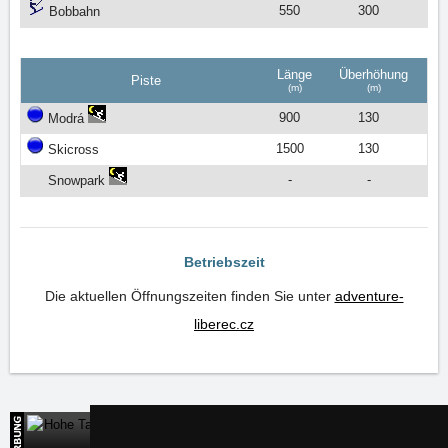
550
300
Bobbahn
Länge
Überhöhung
Piste
(m)
(m)
900
130
Modrá
1500
130
Skicross
-
-
Snowpark
Betriebszeit
Die aktuellen Öffnungszeiten finden Sie unter
adventure-
liberec.cz
Hohe Tatra