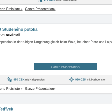
ierte Preisliste »
Ganze Präsentation»
U Studeného potoka
Ort:
Nové Hutě
npension in der ruhigen Umgebung gleich beim Wald, bei einer Piste und Loip
Ganze Präsentation
950 CZK
mit Halbpension
950 CZK
mit Halbpension
ierte Preisliste »
Ganze Präsentation»
etřívek