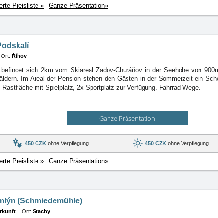
ierte Preisliste »
Ganze Präsentation»
Podskalí
Ort:
Říhov
 befindet sich 2km vom Skiareal Zadov-Churáňov in der Seehöhe von 900m 
ldern. Im Areal der Pension stehen den Gästen in der Sommerzeit ein S
die Rastfläche mit Spielplatz, 2x Sportplatz zur Verfügung. Fahrrad Wege.
Ganze Präsentation
450 CZK
ohne Verpflegung
450 CZK
ohne Verpflegung
ierte Preisliste »
Ganze Präsentation»
mlýn (Schmiedemühle)
rkunft
Ort:
Stachy