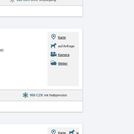
Karte
auf Anfrage
en
Kamera
Wetter
950 CZK
mit Halbpension
Karte
ja