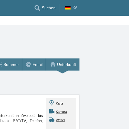
Suchen
Sommer
Email
Unterkunft
Karte
Kamera
erkunft in Zweibett- bis
Wetter
rank, SAT/TV, Telefon,