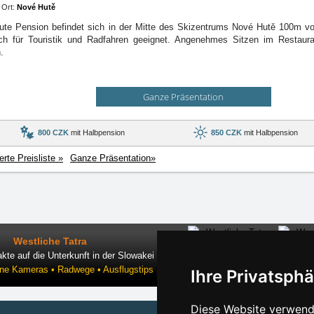
Ort:
Nové Hutě
ute Pension befindet sich in der Mitte des Skizentrums Nové Hutě 100m v
ch für Touristik und Radfahren geeignet. Angenehmes Sitzen im Restaur
.
Ganze Präsentation
800 CZK
mit Halbpension
850 CZK
mit Halbpension
ierte Preisliste »
Ganze Präsentation»
Westliche Tatra
kte auf die Unterkunft in der Slowakei
ine Kameras • Radwege • Ausflugstips
Ihre Privatsphä
Diese Website verwende