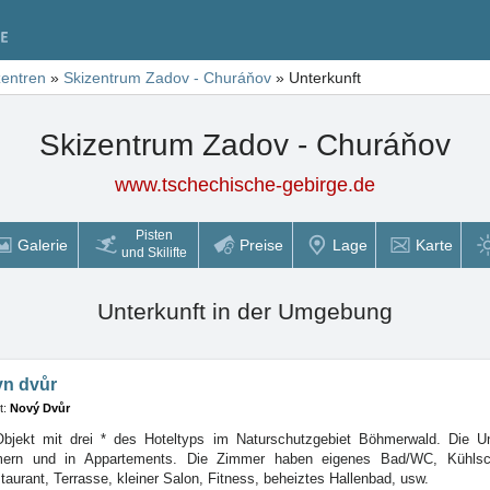
zentren
»
Skizentrum Zadov - Churáňov
»
Unterkunft
Skizentrum Zadov - Churáňov
www.tschechische-gebirge.de
Pisten
Galerie
Preise
Lage
Karte
und Skilifte
Unterkunft in der Umgebung
yn dvůr
t:
Nový Dvůr
bjekt mit drei * des Hoteltyps im Naturschutzgebiet Böhmerwald. Die Unt
mmern
und in Appartements. Die Zimmer haben eigenes Bad/WC, Kühlsch
staurant, Terrasse, kleiner Salon, Fitness, beheiztes Hallenbad, usw.