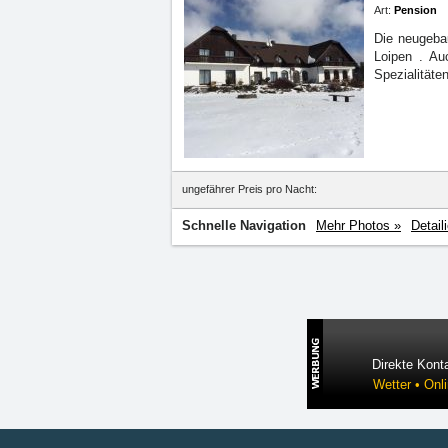
Art:
Pension
Die neugeba
Loipen
. Au
Spezialitäten
ungefährer Preis pro Nacht:
Schnelle Navigation
Mehr Photos »
Detail
Direkte Konta
Wetter • Onl