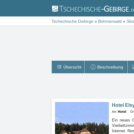
Tschechische Gebirge
»
Böhmerwald
»
Ski
Übersicht
Beschreibung
Hotel Els
Art:
Hotel
Or
Ein neues O
Vierbettzi
Internet. Re