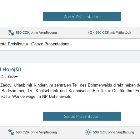
Ganze Präsentation
550 CZK
ohne Verpflegung
550 CZK
mit Frühstück
ierte Preisliste »
Ganze Präsentation»
U Horejšů
Ort:
Zadov
adov. Urlaub mit Kindern im zentralen Teil des Böhmerwalds direkt neben 
 Badezimmer, TV, Kühlschrank und Kochnische. Ein Relax-Ort für Ihre Er
kt für Wanderwege im NP Böhmerwald.
Ganze Präsentation
590 CZK
ohne Verpflegung
590 CZK
ohne Verpflegung