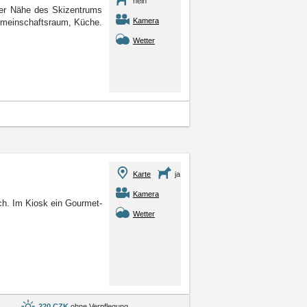
nein
der Nähe des Skizentrums
Kamera
Gemeinschaftsraum, Küche.
Wetter
Karte
ja
Kamera
h. Im Kiosk ein Gourmet-
Wetter
220 CZK
ohne Verpflegung