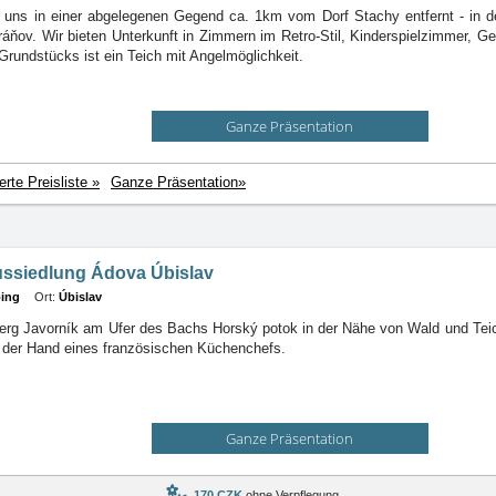
n uns in einer abgelegenen Gegend ca. 1km vom Dorf Stachy entfernt - in 
ráňov. Wir bieten Unterkunft in Zimmern im Retro-Stil, Kinderspielzimmer, 
 Grundstücks ist ein Teich mit Angelmöglichkeit.
Ganze Präsentation
ierte Preisliste »
Ganze Präsentation»
ussiedlung Ádova Úbislav
ing
Ort:
Úbislav
erg Javorník am Ufer des Bachs Horský potok in der Nähe von Wald und Teic
 der Hand eines französischen Küchenchefs.
Ganze Präsentation
170 CZK
ohne Verpflegung