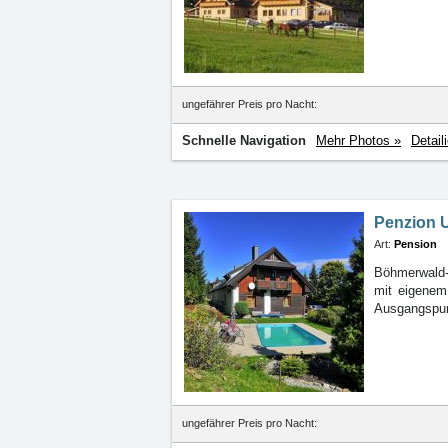
ungefährer Preis pro Nacht:
Schnelle Navigation
Mehr Photos »
Detail
Penzion 
Art:
Pension
Böhmerwald-Z
mit
eigenem
Ausgangspun
ungefährer Preis pro Nacht: