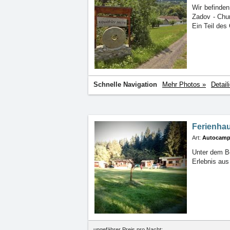
Wir befinde
Zadov
- Chu
Ein Teil des
Schnelle Navigation
Mehr Photos »
Detail
Ferienha
Art:
Autocamp
Unter dem B
Erlebnis
aus
ungefährer Preis pro Nacht: