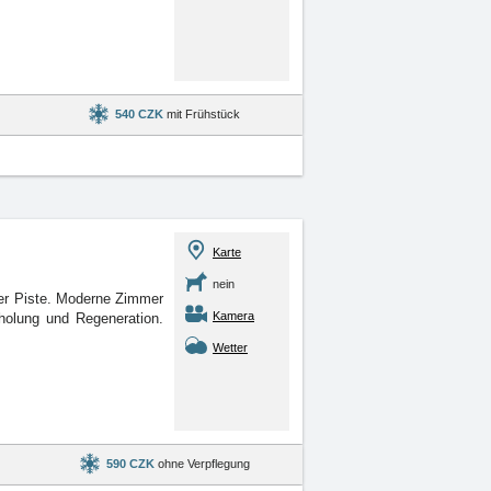
540 CZK
mit Frühstück
Karte
nein
der Piste. Moderne Zimmer
Kamera
holung und Regeneration.
Wetter
590 CZK
ohne Verpflegung