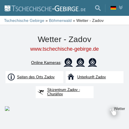
Tschechische Gebirge
»
Böhmerwald
»
Wetter - Zadov
Wetter - Zadov
www.tschechische-gebirge.de
Online Kameras
:
Seiten des Orts Zadov
Unterkunft Zadov
Skizentrum Zadov -
Churáňov