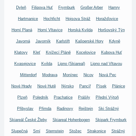
Dyleň
Filipova Huť
Frymburk
Großer Arber
Hamry
Hartmanice
Hochficht
Hojsova Stráž
Horažďovice
Horní Planá
Horní Vltavice
Horská Kvilda
Horšovský Týn
Javorná
Javorník
Karlstift
Kašperské Hory
Kdyně
Klatovy
Kleť
Knížecí Pláně
Kocelovice
Kubova Huť
Kvasejovice
Kvilda
Lipno (Skiareal)
Lipno nad Vltavou
Mitterdorf
Modrava
Monínec
Nicov
Nová Pec
Nové Hrady
Nové Hutě
Nýrsko
Pancíř
Písek
Plánice
Plzeň
Poledník
Prachatice
Prášily
Přední Výtoň
Přibyslav
Přimda
Radinovy
Rejštejn
Ski Strážný
Skiareál České Žleby
Skiareal Hohenbogen
Skipark Frymburk
Slupečná
Srní
Sternstein
Stožec
Strakonice
Strážný