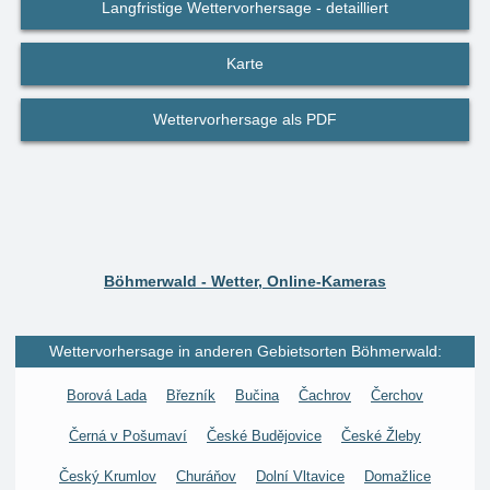
Langfristige Wettervorhersage - detailliert
Karte
Wettervorhersage als PDF
Böhmerwald - Wetter, Online-Kameras
Wettervorhersage in anderen Gebietsorten Böhmerwald:
Borová Lada
Březník
Bučina
Čachrov
Čerchov
Černá v Pošumaví
České Budějovice
České Žleby
Český Krumlov
Churáňov
Dolní Vltavice
Domažlice