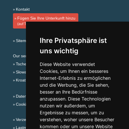
Kontakt
Fügen Sie Ihre Unterkunft hinzu
(auf Tschechisch)
Ihre Privatsphäre ist
Sitemap
uns wichtig
Our servers:
Diese Website verwendet
Tschechische Gebirge
Cookies, um Ihnen ein besseres
Slowakische Gebirge
Internet-Erlebnis zu ermöglichen
Kroatien
und die Werbung, die Sie sehen,
besser an Ihre Bedürfnisse
Datenschutz
anzupassen. Diese Technologien
Cookies
nutzen wir außerdem, um
Ergebnisse zu messen, um zu
verstehen, woher unsere Besucher
Verzeichnis der Unterkunft
kommen oder um unsere Website
Lastminute Böhmerwald