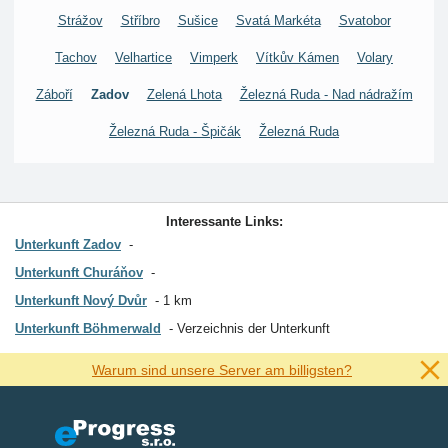
Strážov
Stříbro
Sušice
Svatá Markéta
Svatobor
Tachov
Velhartice
Vimperk
Vítkův Kámen
Volary
Záboří
Zadov
Zelená Lhota
Železná Ruda - Nad nádražím
Železná Ruda - Špičák
Železná Ruda
Interessante Links:
Unterkunft Zadov
Unterkunft Churáňov
Unterkunft Nový Dvůr
1 km
Unterkunft Böhmerwald
Verzeichnis der Unterkunft
Warum sind unsere Server am billigsten?