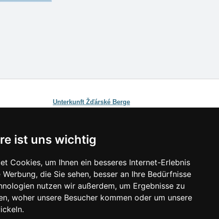
Unterkunft Žďárské Berge
hischen Bergen
Verzeichnis der Unterkunft
re ist uns wichtig
ichnis der Unterkunft
minute Böhmisch-Mährische Höhe
t Cookies, um Ihnen ein besseres Internet-Erlebnis
 Werbung, die Sie sehen, besser an Ihre Bedürfnisse
links:
hnologien nutzen wir außerdem, um Ergebnisse zu
ester Böhmisch-Mährische Höhe
en, woher unsere Besucher kommen oder um unsere
ster im Gebirge 2025/26
ickeln.
eehöhen