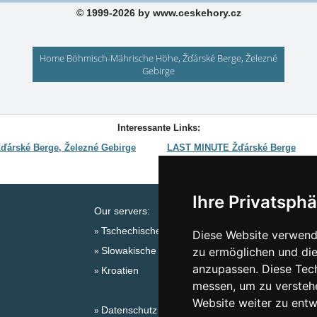
© 1999-2026 by www.ceskehory.cz
Home Böhmisch-Mährische Höhe, Žďárské Berge, Železné
Gebirge
Interessante Links:
ďárské Berge, Železné Gebirge
LAST MINUTE Žďárské Berge
Günstige Aufenthalte in den tschec
Ihre Privatsphä
Our servers:
Verze
Tschechische Gebirge
Last
Diese Website verwende
Slowakische Gebirge
zu ermöglichen und die
Saison
anzupassen. Diese Tec
Kroatien
Silv
messen, um zu versteh
Silve
Website weiter zu entw
Datenschutz
Schn