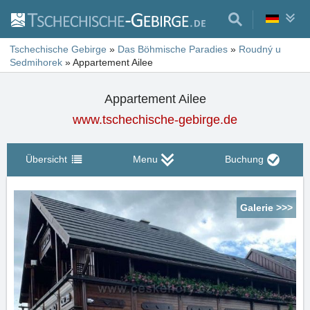
Tschechische Gebirge
»
Das Böhmische Paradies
»
Roudný u
Sedmihorek
»
Appartement Ailee
Appartement Ailee
www.tschechische-gebirge.de
Übersicht
Menu
Buchung
Galerie >>>