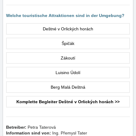
Welche touristische Attraktionen sind in der Umgebung?
Deštné v Orlických horách
Špičák
Zákoutí
Luisino Údolí
Berg Malá Deštná
Komplette Begleiter Deštné v Orlických horách >>
Betreiber:
Petra Taterová
Information sind von:
Ing. Přemysl Tater