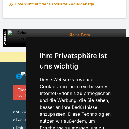
Unterkunft auf der Landkarte - Adlergebirge
Kleine Fatra
Direkte Kontakte auf die Unterkunft in der Slowakei
Ihre Privatsphäre ist
Warum sind unsere Server am billigsten?
uns wichtig
Diese Website verwendet
Cookies, um Ihnen ein besseres
Fügen Sie Ihre Unterkunft hinzu
Internet-Erlebnis zu ermöglichen
(auf Tschechisch)
und die Werbung, die Sie sehen,
besser an Ihre Bedürfnisse
Verzeichnis der Unterkunft
anzupassen. Diese Technologien
Lastminute Adlergebirge
nutzen wir außerdem, um
Ergebnisse zu messen, um zu
Datenschutz