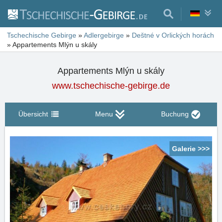
Tschechische Gebirge
»
Adlergebirge
»
Deštné v Orlických horách
»
Appartements Mlýn u skály
Appartements Mlýn u skály
www.tschechische-gebirge.de
Übersicht
Menu
Buchung
Galerie >>>