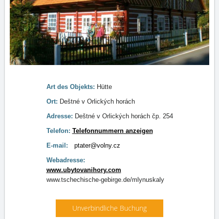
Art des Objekts:
Hütte
Ort:
Deštné v Orlických horách
Adresse:
Deštné v Orlických horách čp. 254
Telefon:
Telefonnummern anzeigen
E-mail:
ptater@volny.cz
Webadresse:
www.ubytovanihory.com
www.tschechische-gebirge.de/mlynuskaly
Unverbindliche Buchung