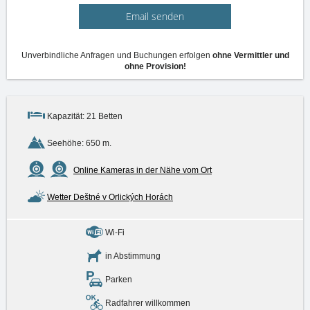
Email senden
Unverbindliche Anfragen und Buchungen erfolgen
ohne Vermittler und
ohne Provision!
Kapazität: 21 Betten
Seehöhe: 650 m.
Online Kameras in der Nähe vom Ort
Wetter Deštné v Orlických Horách
Wi-Fi
in Abstimmung
Parken
Radfahrer willkommen