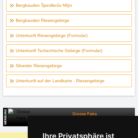
Bergbauden Špindlerův Mlýn
Bergbauden Riesengebirge
Unterkunft Riesengebirge (Formular)
Unterkunft Tschechische Gebirge (Formular)
Silvester Riesengebirge
Unterkunft auf der Landkarte - Riesengebirge
Grosse Fatra
Direkte Kontakte auf die Unterkunft in der Slowakei
Ihre Privatsphäre ist
Warum sind unsere Server am billigsten?