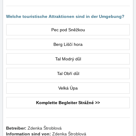
Welche touristische Attraktionen sind in der Umgebung?
Pec pod Sněžkou
Berg Liščí hora
Tal Modrý důl
Tal Obří důl
Velká Úpa
Komplette Begleiter Strážné >>
Betreiber:
Zdenka Štroblová
Information sind von:
Zdenka Štroblová