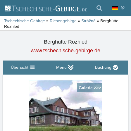
Tschechische Gebirge
»
Riesengebirge
»
Strážné
»
Berghütte
Rozhled
Berghütte Rozhled
www.tschechische-gebirge.de
Übersicht
Menu
Buchung
Galerie >>>