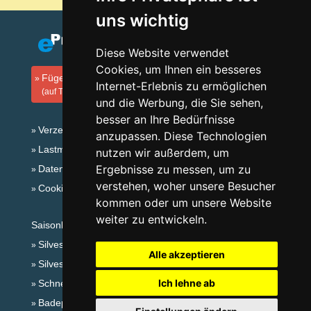
uns wichtig
Diese Website verwendet
Cookies, um Ihnen ein besseres
Fügen Sie Ihre Unterkunft hinzu
Internet-Erlebnis zu ermöglichen
(auf Tschechisch)
und die Werbung, die Sie sehen,
besser an Ihre Bedürfnisse
Verzeichnis der Unterkunft
anzupassen. Diese Technologien
Lastminute Riesengebirge
nutzen wir außerdem, um
Ergebnisse zu messen, um zu
Datenschutz
verstehen, woher unsere Besucher
Cookies
kommen oder um unsere Website
weiter zu entwickeln.
Saisonlinks:
Silvester Riesengebirge
Alle akzeptieren
Silvester im Gebirge 2025/26
Ich lehne ab
Schneehöhen
Badeplätze