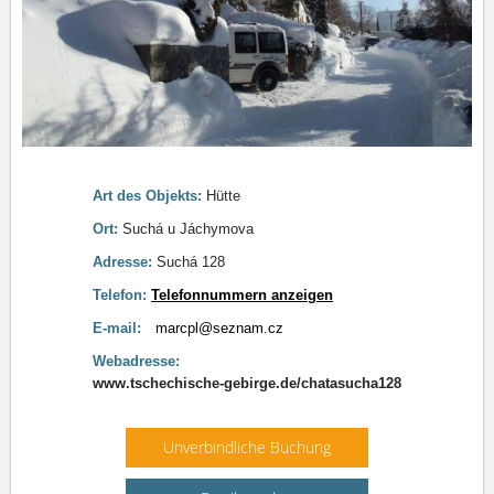
Art des Objekts:
Hütte
Ort:
Suchá u Jáchymova
Adresse:
Suchá 128
Telefon:
Telefonnummern anzeigen
E-mail:
marcpl@seznam.cz
Webadresse:
www.tschechische-gebirge.de/chatasucha128
Unverbindliche Buchung