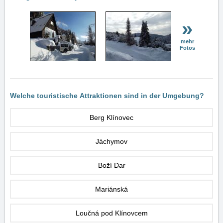
»
mehr
Fotos
Welche touristische Attraktionen sind in der Umgebung?
Berg Klínovec
Jáchymov
Boží Dar
Mariánská
Loučná pod Klínovcem