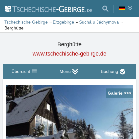
Tschechische Gebirge
»
Erzgebirge
»
Suchá u Jáchymova
»
Berghütte
Berghütte
www.tschechische-gebirge.de
Übersicht
Menu
Buchung
Galerie >>>