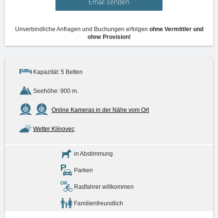
Email senden
Unverbindliche Anfragen und Buchungen erfolgen
ohne Vermittler und
ohne Provision!
Kapazität: 5 Betten
Seehöhe: 900 m.
Online Kameras in der Nähe vom Ort
Wetter Klínovec
in Abstimmung
Parken
Radfahrer willkommen
Familienfreundlich