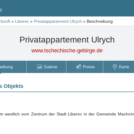
rkunft
»
Liberec
»
Privatappartement Ulrych
»
Beschreibung
Privatappartement Ulrych
www.tschechische-gebirge.de
eibung
Galerie
Preise
Karte
s Objekts
m westlich vom Zentrum der Stadt Liberec in der Gemeinde Machnín, 