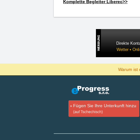
Komplette Begleiter Liberec>>
Direkte Konta
Wetter • Onl
Warum ist 
Fügen Sie Ihre Unterkunft hinzu
(auf Tschechisch)