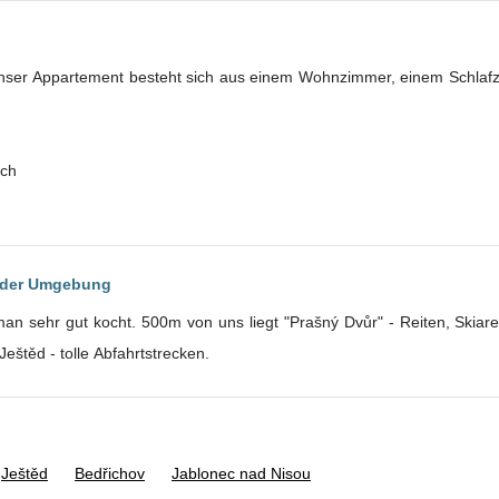
Unser Appartement besteht sich aus einem Wohnzimmer, einem Schla
ch
n der Umgebung
an sehr gut kocht. 500m von uns liegt "Prašný Dvůr" - Reiten, Skiarea
eštěd - tolle Abfahrtstrecken.
Ještěd
Bedřichov
Jablonec nad Nisou