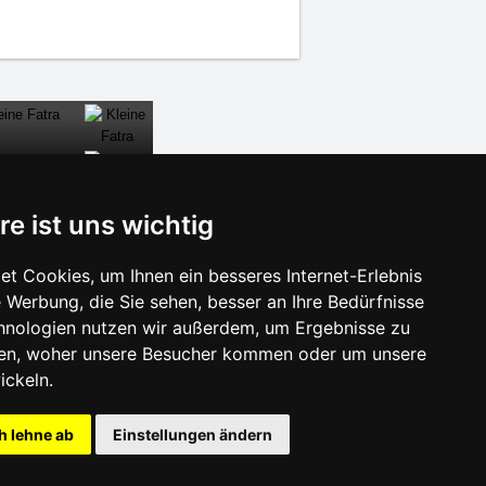
re ist uns wichtig
SCHLIESSEN
t Cookies, um Ihnen ein besseres Internet-Erlebnis
 Werbung, die Sie sehen, besser an Ihre Bedürfnisse
isonlinks:
hnologien nutzen wir außerdem, um Ergebnisse zu
Silvester Isergebirge
en, woher unsere Besucher kommen oder um unsere
Silvester im Gebirge 2025/26
ickeln.
Schneehöhen
Badeplätze
h lehne ab
Einstellungen ändern