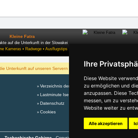
Kleine Fatra
kte auf die Unterkunft in der Slowakei
ine Kameras • Radwege • Ausflugstips
Ihre Privatsphä
ANZEIGEN
die Unterkunft auf unseren Servern am billigsten?
Diese Website verwende
zu ermöglichen und die
Verzeichnis der Unterkunft
Sa
anzupassen. Diese Tec
Lastminute Isergebirge
messen, um zu versteh
Datenschutz
Website weiter zu entw
Cookies
Alle akzeptieren
Ic
Tschechische Gebirge
- Copyright © 1999-2026
eProgress s.r.o.