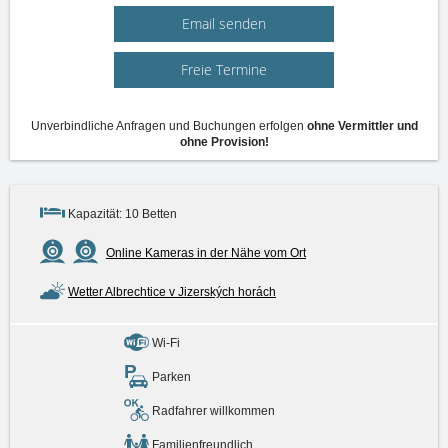
Email senden
Freie Termine
Unverbindliche Anfragen und Buchungen erfolgen
ohne Vermittler und
ohne Provision!
Kapazität: 10 Betten
Online Kameras in der Nähe vom Ort
Wetter Albrechtice v Jizerských horách
Wi-Fi
Parken
Radfahrer willkommen
Familienfreundlich