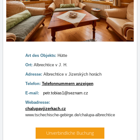
Art des Objekts:
Hütte
Ort:
Albrechtice v J. H.
Adresse:
Albrechtice v Jizerských horách
Telefon:
Telefonnummern anzeigen
E-mail:
petr.tobias1@seznam.cz
Webadresse:
chalupavjizerkach.cz
www.tschechische-gebirge.de/chalupa-albrechtice
Unverbindliche Buchung