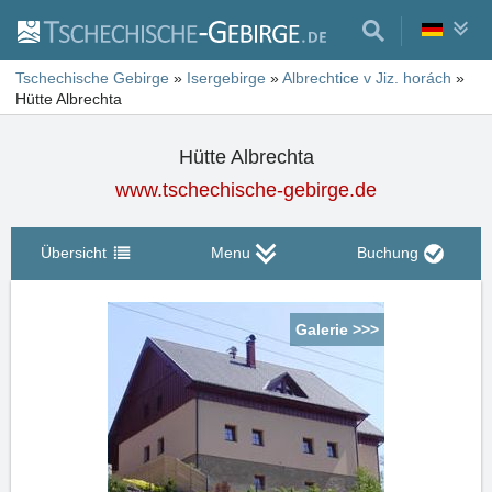
Tschechische Gebirge
»
Isergebirge
»
Albrechtice v Jiz. horách
»
Hütte Albrechta
Hütte Albrechta
www.tschechische-gebirge.de
Übersicht
Menu
Buchung
Galerie >>>