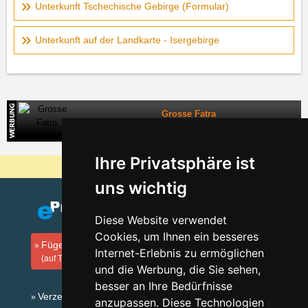
Unterkunft Tschechische Gebirge (Formular)
Unterkunft auf der Landkarte - Isergebirge
Grosse Fatra
Direkte Kontakte auf die Unterkunft in der Slowakei
Ihre Privatsphäre ist
Warum sind unsere Server am billigsten?
uns wichtig
Diese Website verwendet
Cookies, um Ihnen ein besseres
Fügen Sie Ihre Unterkunft hinzu
Internet-Erlebnis zu ermöglichen
(auf Tschechisch)
und die Werbung, die Sie sehen,
besser an Ihre Bedürfnisse
Verzeichnis der Unterkunft
anzupassen. Diese Technologien