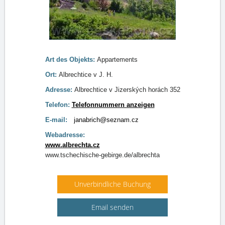
Art des Objekts:
Appartements
Ort:
Albrechtice v J. H.
Adresse:
Albrechtice v Jizerských horách 352
Telefon:
Telefonnummern anzeigen
E-mail:
janabrich@seznam.cz
Webadresse:
www.albrechta.cz
www.tschechische-gebirge.de/albrechta
Unverbindliche Buchung
Email senden