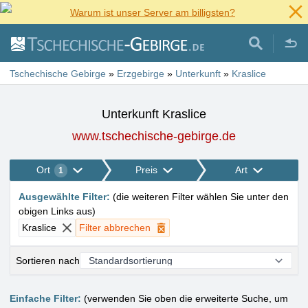
Warum ist unser Server am billigsten?
Tschechische Gebirge
»
Erzgebirge
»
Unterkunft
»
Kraslice
Unterkunft Kraslice
www.tschechische-gebirge.de
Ort
Preis
Art
1
Ausgewählte Filter
:
(
die weiteren Filter wählen Sie unter den
obigen Links aus
)
Kraslice
Filter abbrechen
Sortieren nach
Einfache Filter:
(verwenden Sie oben die erweiterte Suche, um