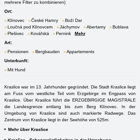
mehrere Filter zu kombinieren)
Ort:
Klínovec
České Hamry
Boží Dar
Loučná pod Klínovcem
Jáchymov
Abertamy
Bublava
Plešivec
Kovářská
Pernink
Mehr
Art:
Pensionen
Bergbauden
Appartements
Unterkunft:
Mit Hund
Kraslice war im 13. Jahrhunder gegründet. Die Stadt Kraslice liegt
am Fuss vom westliche Teil vom Erzgebirge im Engpass von
Kraslice. Über Kraslice führt die ERZGEBIRGIGE MAGISTRALE
die Landesgrenze entlang bis zum Berg Klínovec. In der
Umgebung von Kraslice sind auch markierte Radwege. Das
Zentrum von Kraslice liegt in der Seehöhe von 525m.
Mehr über Kraslice