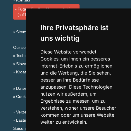
Kontakt
Fügen Sie Ihre Unterkunft hinzu
(auf Tschechisch)
Ihre Privatsphäre ist
Sitemap
uns wichtig
Our servers:
Diese Website verwendet
Tschechische Gebirge
Cookies, um Ihnen ein besseres
Slowakische Gebirge
Internet-Erlebnis zu ermöglichen
Kroatien
und die Werbung, die Sie sehen,
besser an Ihre Bedürfnisse
anzupassen. Diese Technologien
Datenschutz
nutzen wir außerdem, um
Cookies
Ergebnisse zu messen, um zu
verstehen, woher unsere Besucher
Verzeichnis der Unterkunft
kommen oder um unsere Website
Lastminute Erzgebirge
weiter zu entwickeln.
Saisonlinks: