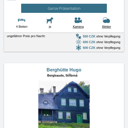
Ganze Präsentation
4 Betten
ja
Kamera
Wetter
ungefährer Preis pro Nacht:
550 CZK
ohne Verpflegung
600 CZK
ohne Verpflegung
600 CZK
ohne Verpflegung
Berghütte Hugo
Bergbaude,
Stříbrná