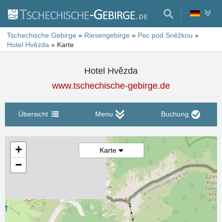
Tschechische Gebirge
»
Riesengebirge
»
Pec pod Sněžkou
»
Hotel Hvězda
»
Karte
Hotel Hvězda
www.tschechische-gebirge.de
Übersicht
Menu
Buchung
+
Karte
−