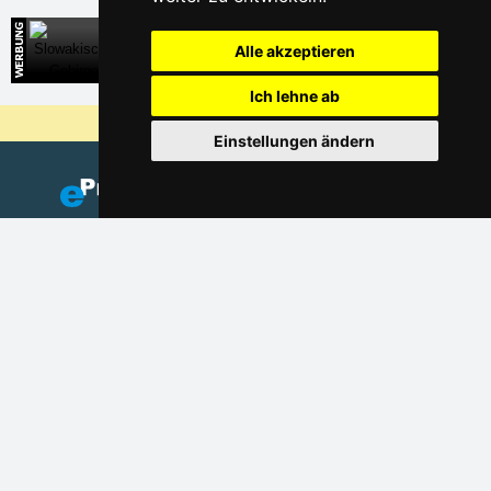
Slowakische Gebirge
Alle akzeptieren
Direkte Kontakte auf die Unterkunft in der Slowakei
Ich lehne ab
Warum sind unsere Server am billigsten?
Einstellungen ändern
Fügen Sie Ihre Unterkunft hinzu
(auf Tschechisch)
Verzeichnis der Unterkunft
Lastminute Riesengebirge
Datenschutz
Cookies
Saisonlinks: