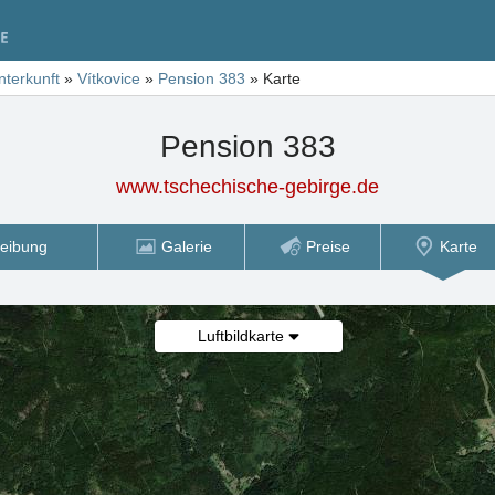
nterkunft
»
Vítkovice
»
Pension 383
»
Karte
Pension 383
www.tschechische-gebirge.de
eibung
Galerie
Preise
Karte
Luftbildkarte