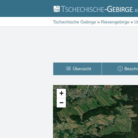
Tschechische Gebirge
»
Riesengebirge
»
U
Übersicht
Beschr
+
−