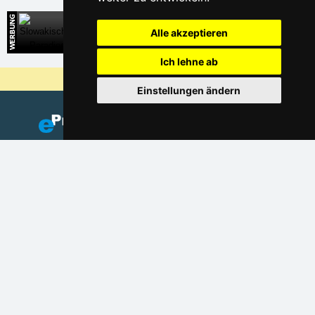
Slowakisches Paradies
Alle akzeptieren
Direkte Kontakte auf die Unterkunft in der Slowakei
Ich lehne ab
Warum sind unsere Server am billigsten?
Einstellungen ändern
Fügen Sie Ihre Unterkunft hinzu
(auf Tschechisch)
Verzeichnis der Unterkunft
Lastminute Riesengebirge
Datenschutz
Cookies
Saisonlinks: