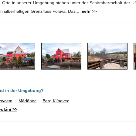
e Orte in unserer Umgebung stehen unter der Schirmherrschaft der 
en silberhaltigen Grenzfluss Polava. Das...
mehr
>>
ind in der Umgebung?
novcem
Měděnec
Berg Klínovec
volání >>