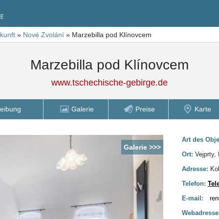
kunft
»
Nové Zvolání
»
Marzebilla pod Klínovcem
Marzebilla pod Klínovcem
www.tschechische-gebirge.de
eibung
Galerie
Preise
Karte
Art des Obj
Galerie >>>
Ort:
Vejprty,
Adresse:
Kol
Telefon:
Tel
E-mail:
re
Webadresse