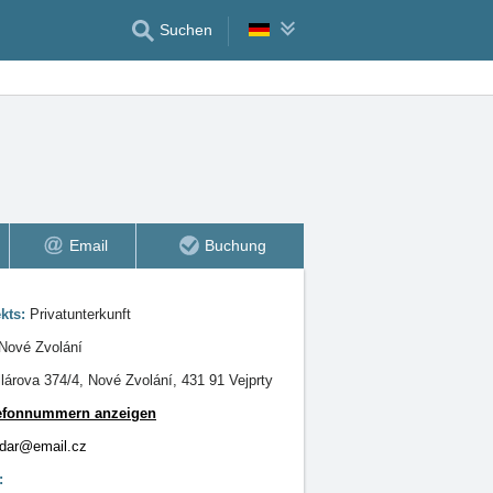
Suchen
Email
Buchung
ekts:
Privatunterkunft
 Nové Zvolání
lárova 374/4, Nové Zvolání, 431 91 Vejprty
efonnummern anzeigen
ndar@email.cz
: