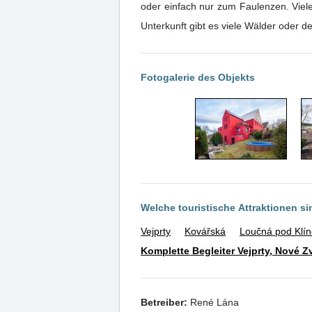
oder einfach nur zum Faulenzen. Viel
Unterkunft gibt es viele Wälder oder d
Fotogalerie des Objekts
Welche touristische Attraktionen s
Vejprty
Kovářská
Loučná pod Klí
Komplette Begleiter Vejprty, Nové Z
Betreiber:
René Lána