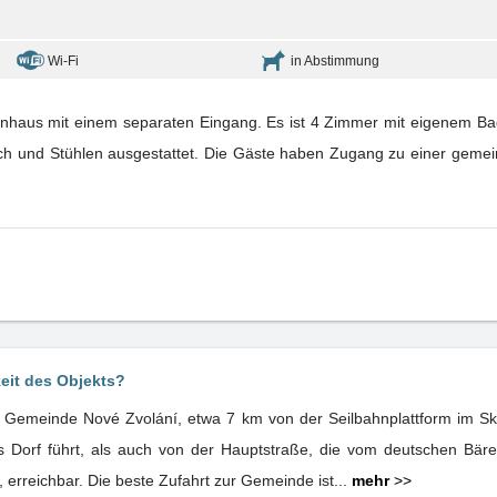
Wi-Fi
in Abstimmung
ienhaus mit einem separaten Eingang. Es ist 4 Zimmer mit eigenem 
sch und Stühlen ausgestattet. Die Gäste haben Zugang zu einer gemei
keit des Objekts?
r Gemeinde Nové Zvolání, etwa 7 km von der Seilbahnplattform im Ski
 Dorf führt, als auch von der Hauptstraße, die vom deutschen Bären
 erreichbar. Die beste Zufahrt zur Gemeinde ist...
mehr
>>