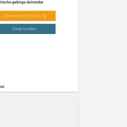
ische-gebirge.de/rendar
Unverbindliche Buchung
Email senden
on!