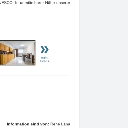
UNESCO. In unmittelbarer Nähe unserer
»
mehr
Fotos
Information sind von:
René Lána