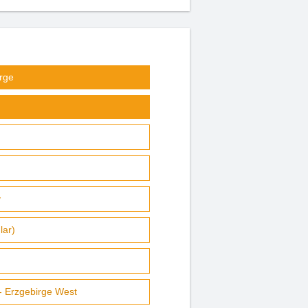
rge
y
lar)
 - Erzgebirge West