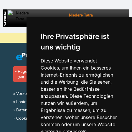
Niedere Tatra
Direkte Kontakte auf die Unterkunft in der Slowakei
Ihre Privatsphäre ist
Warum sind unsere Server am billigsten?
uns wichtig
Diese Website verwendet
Cookies, um Ihnen ein besseres
Fügen Sie Ihre Unterkunft hinzu
Internet-Erlebnis zu ermöglichen
(auf Tschechisch)
und die Werbung, die Sie sehen,
besser an Ihre Bedürfnisse
Verzeichnis der Unterkunft
anzupassen. Diese Technologien
Lastminute Isergebirge
nutzen wir außerdem, um
Ergebnisse zu messen, um zu
Datenschutz
verstehen, woher unsere Besucher
Cookies
kommen oder um unsere Website
weiter zu entwickeln.