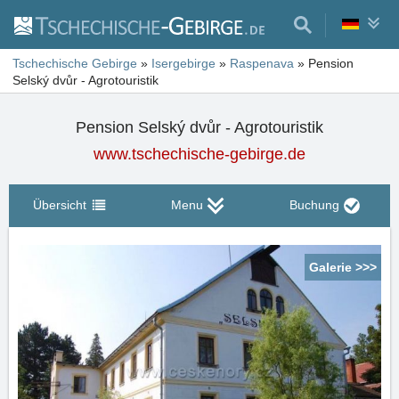
Tschechische Gebirge
»
Isergebirge
»
Raspenava
»
Pension
Selský dvůr - Agrotouristik
Pension Selský dvůr - Agrotouristik
www.tschechische-gebirge.de
Übersicht
Menu
Buchung
Galerie >>>