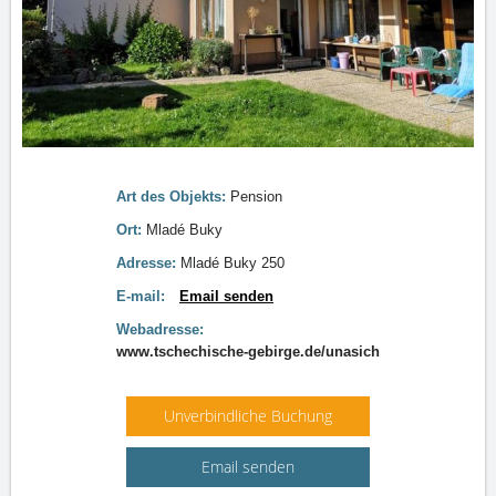
Art des Objekts:
Pension
Ort:
Mladé Buky
Adresse:
Mladé Buky 250
E-mail:
Email senden
Webadresse:
www.tschechische-gebirge.de/unasich
Unverbindliche Buchung
Email senden