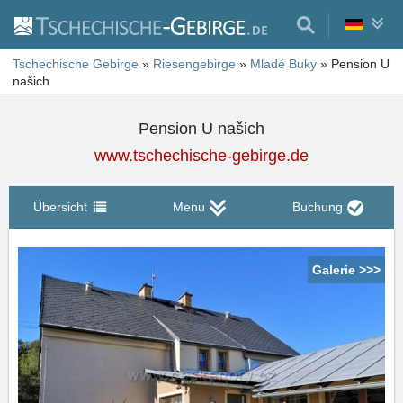
Tschechische Gebirge
»
Riesengebirge
»
Mladé Buky
»
Pension U
našich
Pension U našich
www.tschechische-gebirge.de
Übersicht
Menu
Buchung
Galerie >>>