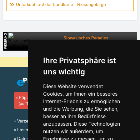
Unterkunft auf der Landkarte - Riesengebirge
Slowakisches Paradies
Direkte Kontakte auf die Unterkunft in der Slowakei
Ihre Privatsphäre ist
Warum sind unsere Server am billigsten?
uns wichtig
Diese Website verwendet
Cookies, um Ihnen ein besseres
Fügen Sie Ihre Unterkunft hinzu
Internet-Erlebnis zu ermöglichen
(auf Tschechisch)
und die Werbung, die Sie sehen,
besser an Ihre Bedürfnisse
Verzeichnis der Unterkunft
anzupassen. Diese Technologien
Lastminute Riesengebirge
nutzen wir außerdem, um
Ergebnisse zu messen, um zu
Datenschutz