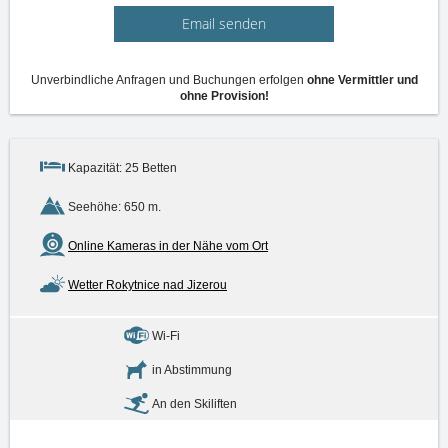
Email senden
Unverbindliche Anfragen und Buchungen erfolgen
ohne Vermittler und
ohne Provision!
Kapazität: 25 Betten
Seehöhe: 650 m.
Online Kameras in der Nähe vom Ort
Wetter Rokytnice nad Jizerou
Wi-Fi
in Abstimmung
An den Skiliften