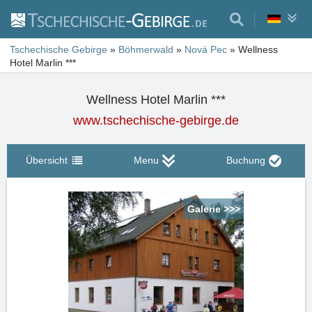
Tschechische Gebirge
»
Böhmerwald
»
Nová Pec
»
Wellness
Hotel Marlin ***
Wellness Hotel Marlin ***
www.tschechische-gebirge.de
Übersicht
Menu
Buchung
Galerie >>>