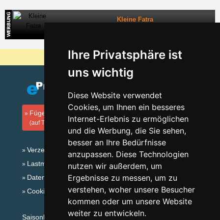
Kleine Fatra
Direkte Kontakte auf die Unterkunft in der Slowakei
Ihre Privatsphäre ist
Warum sind unsere Server am billigsten?
uns wichtig
Diese Website verwendet
Cookies, um Ihnen ein besseres
Fügen Sie Ihre Unterkunft hinzu
Internet-Erlebnis zu ermöglichen
(auf Tschechisch)
und die Werbung, die Sie sehen,
besser an Ihre Bedürfnisse
Verzeichnis der Unterkunft
anzupassen. Diese Technologien
Lastminute Böhmerwald
nutzen wir außerdem, um
Ergebnisse zu messen, um zu
Datenschutz
verstehen, woher unsere Besucher
Cookies
kommen oder um unsere Website
weiter zu entwickeln.
Saisonlinks: