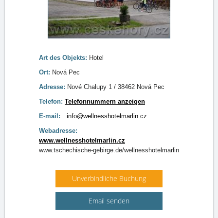
Art des Objekts:
Hotel
Ort:
Nová Pec
Adresse:
Nové Chalupy 1 / 38462 Nová Pec
Telefon:
Telefonnummern anzeigen
E-mail:
info@wellnesshotelmarlin.cz
Webadresse:
www.wellnesshotelmarlin.cz
www.tschechische-gebirge.de/wellnesshotelmarlin
Unverbindliche Buchung
Email senden