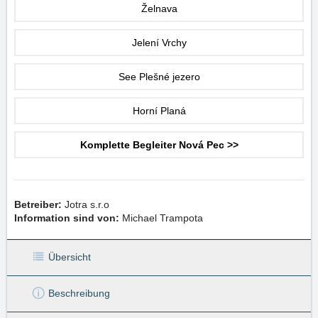
Želnava
Jelení Vrchy
See Plešné jezero
Horní Planá
Komplette Begleiter Nová Pec >>
Betreiber:
Jotra s.r.o
Information sind von:
Michael Trampota
Übersicht
Beschreibung