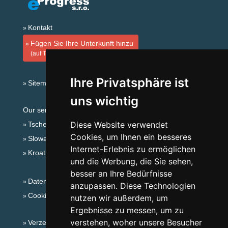
Kontakt
Fügen Sie Ihre Unterkunft hinzu
(auf Tschechisch)
Ihre Privatsphäre ist
Sitemap
uns wichtig
Our servers:
Diese Website verwendet
Tschechische Gebirge
Cookies, um Ihnen ein besseres
Slowakische Gebirge
Internet-Erlebnis zu ermöglichen
Kroatien
und die Werbung, die Sie sehen,
besser an Ihre Bedürfnisse
Datenschutz
anzupassen. Diese Technologien
Cookies
nutzen wir außerdem, um
Ergebnisse zu messen, um zu
verstehen, woher unsere Besucher
Verzeichnis der Unterkunft