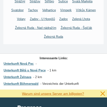
Strážný
Strážov
Stříbro
Sušice
Svatá Markéta
Svatobor
Tachov
Velhartice
Vimperk
Vítkův Kámen
Volary
Zadov - U Horejšů
Zadov
Zelená Lhota
Železná Ruda - Nad nádražím
Železná Ruda - Špičák
Železná Ruda
Interessante Links:
Unterkunft Nová Pec
Unterkunft Bělá u Nové Pece
1 km
Unterkunft Želnava
2 km
Unterkunft Böhmerwald
Verzeichnis der Unterkunft
Warum sind unsere Server am billigsten?