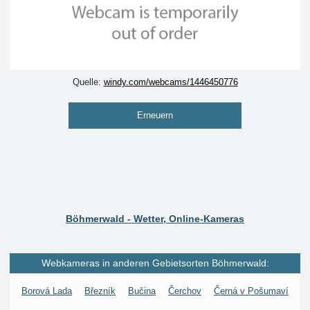
Quelle:
windy.com/webcams/1446450776
Erneuern
Böhmerwald - Wetter, Online-Kameras
Webkameras in anderen Gebietsorten Böhmerwald:
Borová Lada
Březník
Bučina
Čerchov
Černá v Pošumaví