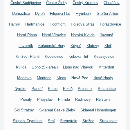
České Budějovice
České Žleby
Český Krumlov
Churáňov
Domažlice
Dyleň
Filipova Huť
Frymburk
Großer Arber
Hamry
Hartmanice
Hochficht
Hojsova Stráž
Horažďovice
Horní Planá
Horní Vltavice
Horská Kvilda
Javorná
Javorník
Kašperské Hory
Kdyně
Klatovy
Kleť
Knížecí Pláně
Kocelovice
Kubova Huť
Kvasejovice
Kvilda
Lipno (Skiareal)
Lipno nad Vltavou
Mitterdorf
Modrava
Monínec
Nicov
Nová Pec
Nové Hrady
Nýrsko
Pancíř
Písek
Plzeň
Poledník
Prachatice
Prášily
Přibyslav
Přimda
Radinovy
Rejštejn
Ski Strážný
Skiareál České Žleby
Skiareal Hohenbogen
Skipark Frymburk
Srní
Sternstein
Stožec
Strakonice