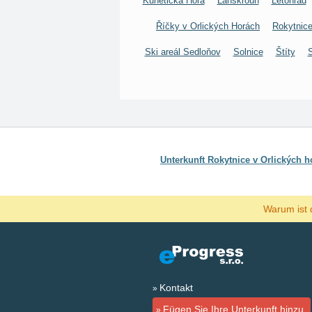
Kunětická Hora
Lanškroun
Letohrad
Říčky v Orlických Horách
Rokytnice
Ski areál Sedloňov
Solnice
Štíty
Unterkunft Rokytnice v Orlických h
Warum ist 
Kontakt
Fügen Sie Ihre Unterkunft hinzu