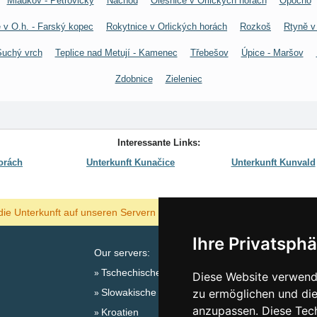
Mladkov - Petrovičky
Náchod
Olešnice v Orlických horách
Opočno
 v O.h. - Farský kopec
Rokytnice v Orlických horách
Rozkoš
Rtyně v
Suchý vrch
Teplice nad Metují - Kamenec
Třebešov
Úpice - Maršov
Zdobnice
Zieleniec
Interessante Links:
orách
Unterkunft Kunačice
Unterkunft Kunvald
ANZEIGEN
die Unterkunft auf unseren Servern am billigsten?
Ihre Privatsphä
Our servers:
Tschechische Gebirge
Diese Website verwende
Slowakische Gebirge
zu ermöglichen und die
Sa
anzupassen. Diese Tec
Kroatien