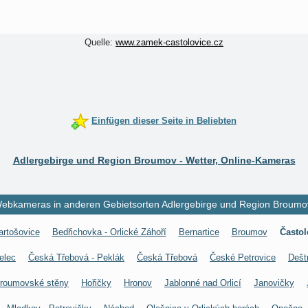
Quelle:
www.zamek-castolovice.cz
Einfügen dieser Seite in Beliebten
Adlergebirge und Region Broumov - Wetter, Online-Kameras
ebkameras in anderen Gebietsorten Adlergebirge und Region Broumo
artošovice
Bedřichovka - Orlické Záhoří
Bernartice
Broumov
Častol
elec
Česká Třebová - Peklák
Česká Třebová
České Petrovice
Dešt
Broumovské stěny
Hořičky
Hronov
Jablonné nad Orlicí
Janovičky