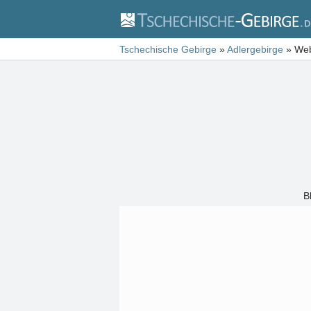
Tschechische Gebirge
»
Adlergebirge
»
Web
B