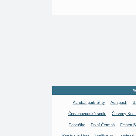
W
Acrobat park Štíty
Adršpach
B
Červenovodské sedlo
Červený Kost
Dobruška
Dolní Čermná
Felsen 