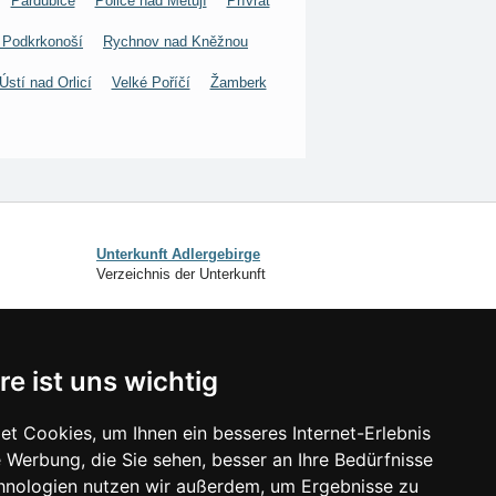
Pardubice
Police nad Metují
Přívrat
 Podkrkonoší
Rychnov nad Kněžnou
Ústí nad Orlicí
Velké Poříčí
Žamberk
Unterkunft Adlergebirge
Verzeichnis der Unterkunft
SCHLIESSEN
re ist uns wichtig
Verzeichnis der Unterkunft
Lastminute Adlergebirge
t Cookies, um Ihnen ein besseres Internet-Erlebnis
 Werbung, die Sie sehen, besser an Ihre Bedürfnisse
isonlinks:
hnologien nutzen wir außerdem, um Ergebnisse zu
Silvester Adlergebirge